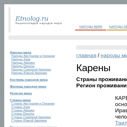
НАРОДЫ МИРА
НАРОДЫ Е
Народы мира
главная
/
народы м
Народы Австралии и Океании
Народы Азии
Народы Африки
Карены
Народы Европы
Народы Северной Америки
Народы Южной Америки
Страны проживани
Костюмы народов мира
Регион проживани
Жилища народов мира
Религии мира
КАРЕ
Страны мира
осно
Страны Австралии и Океании
Страны Азии
Ира
Страны Африки
Страны Европы
чело
Страны Северной Америки
Страны Южной Америки
Таи