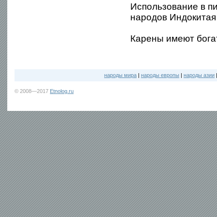
Использование в п
народов Индокитая 
Карены имеют бога
народы мира
|
народы европы
|
народы азии
© 2008—2017
Etnolog.ru