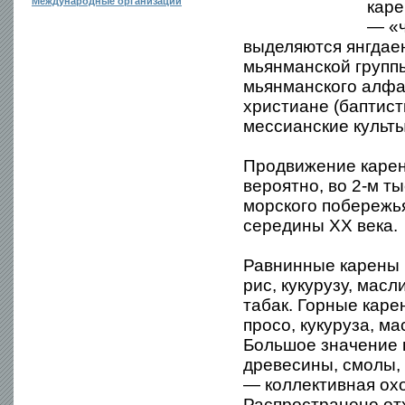
Международные организации
каре
— «ч
выделяются янгдаен
мьянманской групп
мьянманского алфа
христиане (баптис
мессианские культы
Продвижение каре
вероятно, во 2-м т
морского побережь
середины XX века.
Равнинные карены 
рис, кукурузу, масл
табак. Горные каре
просо, кукуруза, ма
Большое значение в
древесины, смолы, 
— коллективная охо
Распространено отх