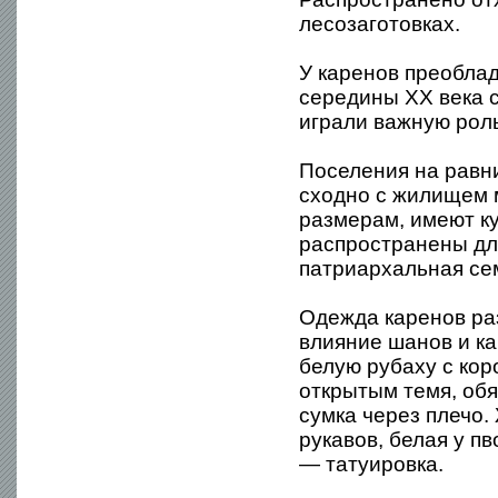
лесозаготовках.
У каренов преоблад
середины XX века 
играли важную роль
Поселения на равни
сходно с жилищем 
размерам, имеют к
распространены дл
патриархальная се
Одежда каренов раз
влияние шанов и ка
белую рубаху с кор
открытым темя, об
сумка через плечо.
рукавов, белая у п
— татуировка.