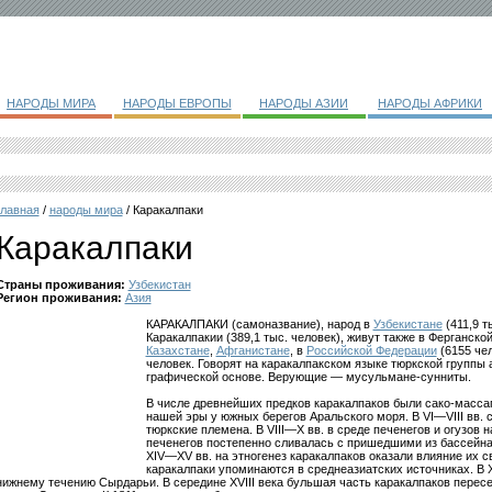
НАРОДЫ МИРА
НАРОДЫ ЕВРОПЫ
НАРОДЫ АЗИИ
НАРОДЫ АФРИКИ
главная
/
народы мира
/ Каракалпаки
Каракалпаки
Страны проживания:
Узбекистан
Регион проживания:
Азия
КАРАКАЛПАКИ (самоназвание), народ в
Узбекистане
(411,9 т
Каракалпакии (389,1 тыс. человек), живут также в Ферганско
Казахстане
,
Афганистане
, в
Российской Федерации
(6155 чел
человек. Говорят на каракалпакском языке тюркской группы
графической основе. Верующие — мусульмане-сунниты.
В числе древнейших предков каракалпаков были сако-массаге
нашей эры у южных берегов Аральского моря. В VI—VIII вв
тюркские племена. В VIII—X вв. в среде печенегов и огузов
печенегов постепенно сливалась с пришедшими из бассейна
XIV—XV вв. на этногенез каракалпаков оказали влияние их св
каракалпаки упоминаются в среднеазиатских источниках. В X
нижнему течению Сырдарьи. В середине XVIII века бульшая часть каракалпаков пере