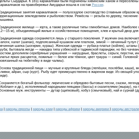
дельты Сырдарьи. К 1811 каракалпаки были подчинены хивинским ханом и переселены 
каракалпаков на правобережье Амударьи вошла в состав
России
.
Традиционные занятия каракалпаков — полуоседлое скотоводство (главным образом кр
ирригационным земледелием и рыболовством. Ремёсла — резьба по дереву, тиснение п
вышивка.
Традиционное жилище — юрта, а также различные типы глинобитных домов. Наиболее 
12—15 м), объединяющий жилые и хозяйственные помещения, хлев и крытый двор для
Традиционная одежда сохраняется лишь у старшего поколения. У мужчин она включает
сапоги, халат (шапан), подпоясанный кушаком или платком, зимой — овчинный тулуп (
овчинная шапка (шогирме, кураш). Женская одежда — рубаха-платье (койлек), штаны (
шуба; бытовала жегде — накидка типа узбекской и таджикской паранджи, но без чачван
Костюм дополняли серебряные украшения — нагрудные, браслеты, серьги, перстни, ин
платье ярких расцветок, пожилые — белое или тёмное, цвет траура — синий. Головной
повязанный на тюбетейку в виде чалмы).
Основа традиционной пищи — мучные и крупяные блюда (лепёшки, похлёбки, каши), м
сливки, айран, сыр (курт). Рыбу едят преимущественно в жареном виде. Из овощей уп
виде).
Сохраняется богатый фольклор: лирические и обрядово-бытовые песни, сказки, легенд
«Коблан» и др.), исполняемый народными певцами (бахсы) и сказителями (жырау), на
Основные муж. инструменты — дутар (щипковый), кобуз (смычковый), най и сурнай (ду
ра
|
народы европы
|
народы азии
|
народы африки
|
народы америки
|
народы австрали