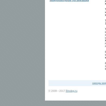
Международные организации
народы ми
© 2008—2017
Etnolog.ru