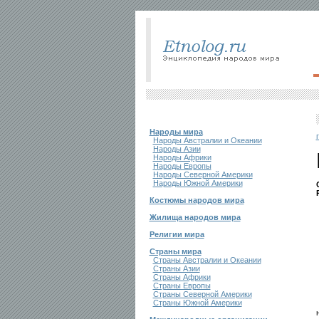
Народы мира
Народы Австралии и Океании
Народы Азии
Народы Африки
Народы Европы
Народы Северной Америки
Народы Южной Америки
Костюмы народов мира
Жилища народов мира
Религии мира
Страны мира
Страны Австралии и Океании
Страны Азии
Страны Африки
Страны Европы
Страны Северной Америки
Страны Южной Америки