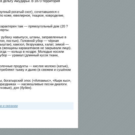
в дельту Амударьи. В 1873 территория
упный рогатый скот), сочетавшееся с
о коже, ювелирное, ткацкое, ковроделие,
характерен там — прямоугольный дом (20 ?
 юрты.
 рубаху навыпуск, штаны, заправленные в
тон, постын). Головной убор — чёрная
ыштан), камзол, безрукавка, халат, зимой —
а (женщины каракалпаков не закрывали лицо).
огда — кольцо в ноздре. Молодые носили
 убор — урамал (длинный кусок ткани,
олочные продукты — кислое молоко (катык),
отребляют тыкву и дыню (в свежем и сушёном
ы, богатырский эпос («Алпамыс», «Кырк кыз»,
 праздниках — насмешливые песни-диалоги.
ховые), дэп (бубен).
и и океании