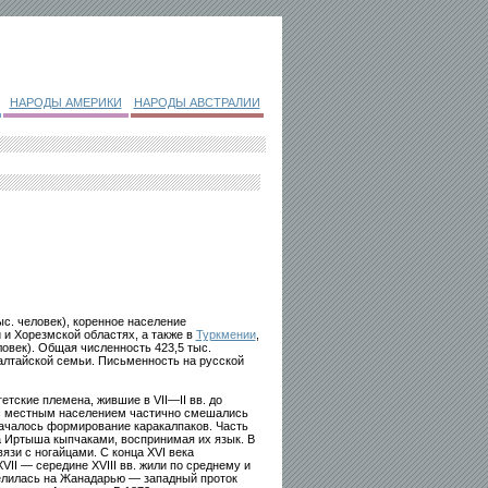
НАРОДЫ АМЕРИКИ
НАРОДЫ АВСТРАЛИИ
ыс. человек), коренное население
й и Хорезмской областях, а также в
Туркмении
,
овек). Общая численность 423,5 тыс.
 алтайской семьи. Письменность на русской
тские племена, жившие в VII—II вв. до
. с местным населением частично смешались
 началось формирование каракалпаков. Часть
 Иртыша кыпчаками, воспринимая их язык. В
язи с ногайцами. С конца XVI века
VII — середине XVIII вв. жили по среднему и
селилась на Жанадарью — западный проток