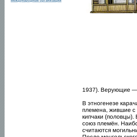
Международные организации
1937). Верующие —
В этногенезе кара
племена, жившие с
кипчаки (половцы).
союз племён. Наиб
считаются могильни
После монгольског