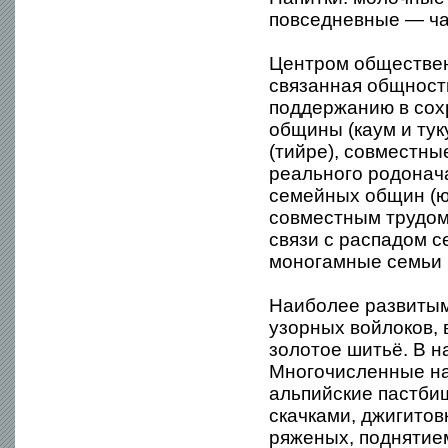
повседневные — чай
Центром обществен
связанная общност
поддержанию в сох
общины (каум и тук
(тийре), совместн
реального родонач
семейных общин (юй
совместным трудом 
связи с распадом 
моногамные семьи 
Наиболее развитым
узорных войлоков, 
золотое шитьё. В н
Многочисленные на
альпийские пастбищ
скачками, джигитов
ряженых, поднятием