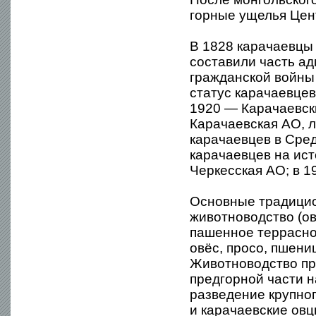
горные ущелья Цен
В 1828 карачаевцы
составили часть ад
гражданской войны 
статус карачаевце
1920 — Карачаевск
Карачаевская АО, л
карачаевцев в Сре
карачаевцев на ис
Черкесская АО; в 1
Основные традицио
животноводство (ов
пашенное террасно
овёс, просо, пшени
Животноводство пр
предгорной части 
разведение крупног
и карачаевские ов