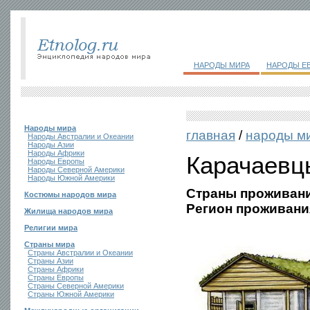
НАРОДЫ МИРА
НАРОДЫ Е
Народы мира
главная
/
народы м
Народы Австралии и Океании
Народы Азии
Народы Африки
Карачаевц
Народы Европы
Народы Северной Америки
Народы Южной Америки
Страны проживани
Костюмы народов мира
Регион проживани
Жилища народов мира
Религии мира
Страны мира
Страны Австралии и Океании
Страны Азии
Страны Африки
Страны Европы
Страны Северной Америки
Страны Южной Америки