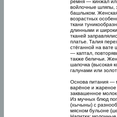
ремня — кинжал или
войлочные шляпы, 
башлыком. Женская
возрастных особен
ткани туникообразно
длинными и широки
тканей заправлялис
платье. Талия пер
стёганной на вате
— каптал, повторяв
также беличьи. Же
шапочка (высокая к
галунами или золот
Основа питания — 
варёное и жареное 
заквашенное молоко
Из мучных блюд по
(хычыны) с разноо
мясном бульоне (ш
Напитки: молочные 