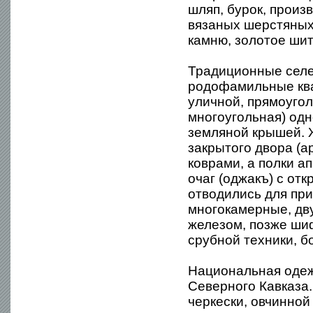
шляп, бурок, произ
вязаных шерстяных 
камню, золотое шит
Традиционные селе
родофамильные квар
уличной, прямоуго
многоугольная) одн
земляной крышей. 
закрытого двора (
коврами, а полки 
очаг (оджакъ) с о
отводились для при
многокамерные, дв
железом, позже ши
срубной техники, 
Национальная одеж
Северного Кавказа.
черкески, овчинной