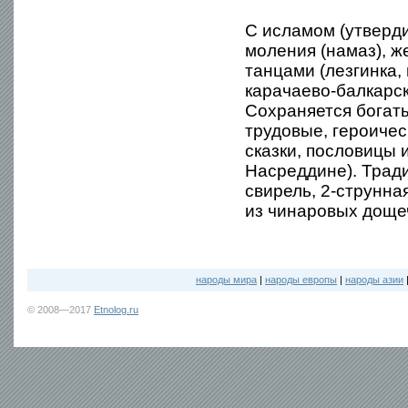
С исламом (утвердил
моления (намаз), ж
танцами (лезгинка
карачаево-балкарск
Сохраняется богаты
трудовые, героичес
сказки, пословицы 
Насреддине). Трад
свирель, 2-струнна
из чинаровых дощеч
народы мира
|
народы европы
|
народы азии
© 2008—2017
Etnolog.ru