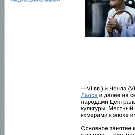
Международные организации
—VI вв.) и Ченла (V
Лаосе
и далее на с
народами Централь
культуры. Местный
кхмерами к эпохе и
Основное занятие 
культура — рис, б