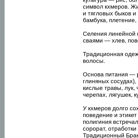
символ кхмеров. Ж
и тягловых быков 
бамбука, плетение,
Селения линейной 
сваями — хлев, пово
Традиционная одеж
волосы.
Основа питания — р
глиняных сосудах),
кислые травы, лук, 
черепах, лягушек, 
У кхмеров долго со
поведение и этикет
полигиния встречал
сорорат, отработки 
Традиционный Брак