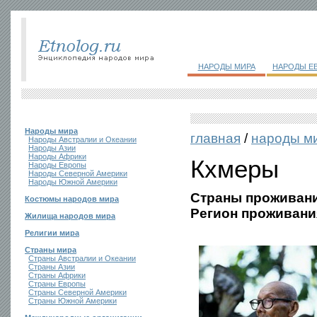
НАРОДЫ МИРА
НАРОДЫ Е
Народы мира
главная
/
народы м
Народы Австралии и Океании
Народы Азии
Народы Африки
Кхмеры
Народы Европы
Народы Северной Америки
Народы Южной Америки
Страны проживани
Костюмы народов мира
Регион проживани
Жилища народов мира
Религии мира
Страны мира
Страны Австралии и Океании
Страны Азии
Страны Африки
Страны Европы
Страны Северной Америки
Страны Южной Америки