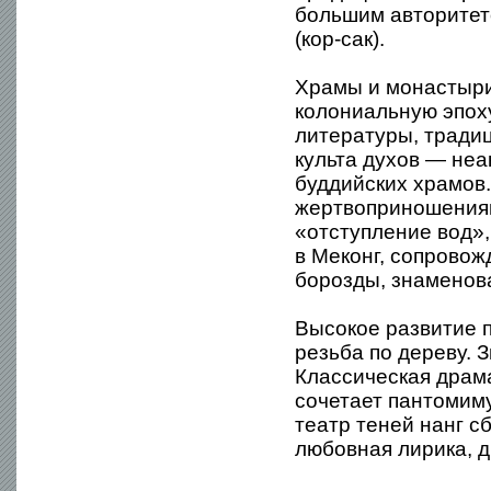
большим авторитето
(кор-сак).
Храмы и монастыри
колониальную эпох
литературы, тради
культа духов — неа
буддийских храмов
жертвоприношениям
«отступление вод»,
в Меконг, сопровож
борозды, знаменова
Высокое развитие 
резьба по дереву. 
Классическая драма
сочетает пантомиму
театр теней нанг с
любовная лирика, д