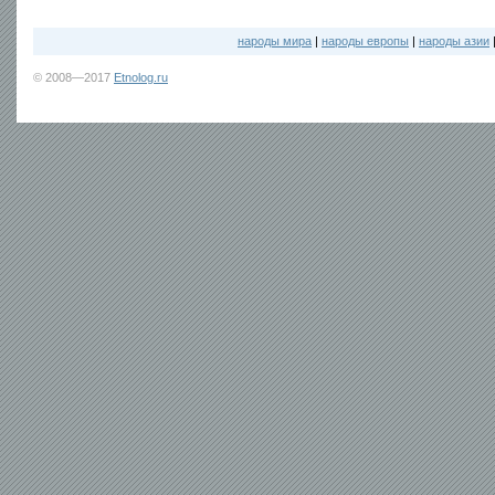
народы мира
|
народы европы
|
народы азии
© 2008—2017
Etnolog.ru