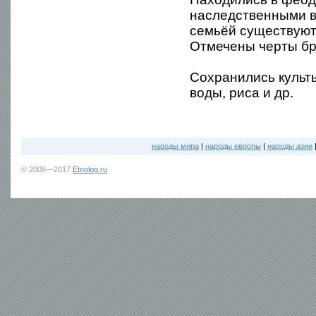
наследственными в
семьёй существуют
Отмечены черты бр
Сохранились культы 
воды, риса и др.
народы мира
|
народы европы
|
народы азии
© 2008—2017
Etnolog.ru