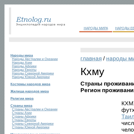
НАРОДЫ МИРА
НАРОДЫ Е
Народы мира
главная
/
народы м
Народы Австралии и Океании
Народы Азии
Народы Африки
Кхму
Народы Европы
Народы Северной Америки
Народы Южной Америки
Страны проживани
Костюмы народов мира
Регион проживани
Жилища народов мира
Религии мира
КХМУ
Страны мира
футх
Страны Австралии и Океании
Страны Азии
Таи
Страны Африки
Страны Европы
числ
Страны Северной Америки
Страны Южной Америки
чело