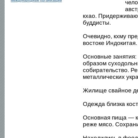
Международные организации
чело
авст
кхао. Придерживаю
буддисты.
Очевидно, кхму пре
востоке Индокитая.
Основные занятия:
образом суходольны
собирательство. Ре
металлических укр
Жилище свайное д
Одежда близка кост
Основная пища — кл
реже мясо. Сохрани
Находились в феод