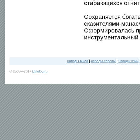
старающихся отнять
Сохраняется богат
сказителями-манасч
Сформировалась пр
инструментальный 
народы мира
|
народы европы
|
народы азии
© 2008—2017
Etnolog.ru