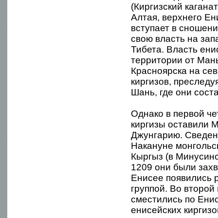
(Киргизский каганат
Алтая, верхнего Ен
вступает в сношени
свою власть на зап
Тибета. Власть ени
территории от Мань
Красноярска на сев
киргизов, преследу
Шань, где они сост
Однако в первой че
киргизы оставили 
Джунгарию. Сведени
Накануне монгольс
Кыргыз (в Минусинс
1209 они были захв
Енисее появились 
группой. Во второй
сместились по Енис
енисейских киргизо