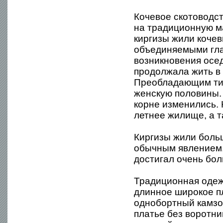
Кочевое скотоводс
на традиционную ма
киргизы жили коче
объединяемыми гла
возникновения осед
продолжала жить в 
Преобладающим тип
женскую половины. 
корне изменились. 
летнее жилище, а т
Киргизы жили боль
обычным явлением.
достигал очень бол
Традиционная одеж
длинное широкое пл
однобортный камзо
платье без воротни