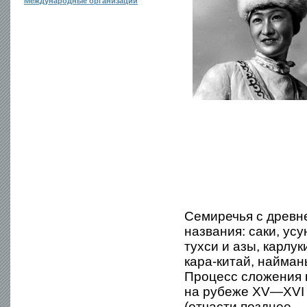
Международные организации
Семиречья с древн
названия: саки, ус
тухси и азы, карлук
кара-китай, найман
Процесс сложения к
на рубеже XV—XVI в
(отчасти позднее —