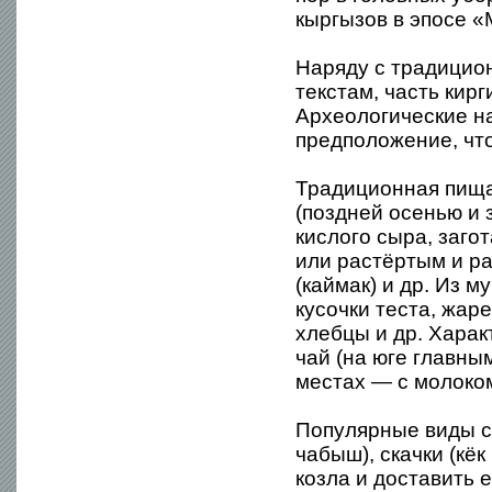
кыргызов в эпосе «
Наряду с традицио
текстам, часть кир
Археологические на
предположение, что
Традиционная пища 
(поздней осенью и 
кислого сыра, заго
или растёртым и ра
(каймак) и др. Из 
кусочки теста, жар
хлебцы и др. Хара
чай (на юге главны
местах — с молоком
Популярные виды с
чабыш), скачки (кёк
козла и доставить е