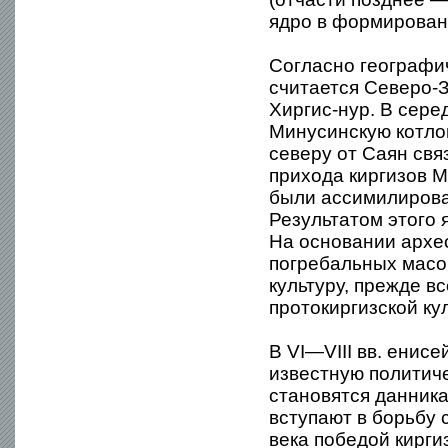
ядро в формирован
Согласно географич
считается Северо-
Хиргис-нур. В сере
Минусинскую котло
северу от Саян свя
прихода киргизов 
были ассимилирова
Результатом этого 
На основании архео
погребальных масок
культуру, прежде вс
протокиргизской ку
В VI—VIII вв. енисе
известную политиче
становятся данника
вступают в борьбу 
века победой кирги