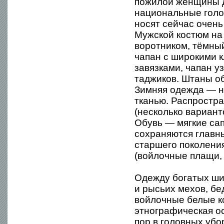
пожилой женщины 
национальные голо
носят сейчас очень
Мужской костюм на
воротником, тёмный
чапан с широкими к
завязками, чапан уз
таджиков. Штаны об
Зимняя одежда — н
тканью. Распростр
(несколько вариант
Обувь — мягкие са
сохраняются главн
старшего поколения
(войлочные плащи, 
Одежду богатых шил
и рысьих мехов, бе
войлочные белые ко
этнографическая ос
пор в головных уб