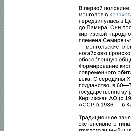
В первой половине 
монголов в
Казахст
передвинулась в Ц
до Памира. Они по
киргизской народн
племена Семиречья 
— монгольские плем
ногайского происхо
обособленную общн
Формирование кирг
современного обита
века. С середины X
подданство, в 60—7
государственному 
Киргизская АО (с 1
АССР, в 1936 — в К
Традиционное занят
экстенсивного тип
круглогодичный цик