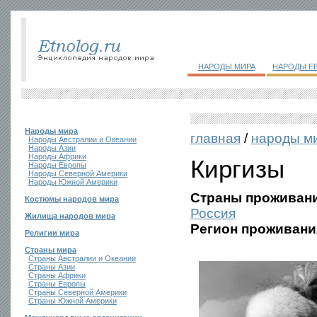
НАРОДЫ МИРА
НАРОДЫ Е
Народы мира
главная
/
народы м
Народы Австралии и Океании
Народы Азии
Народы Африки
Киргизы
Народы Европы
Народы Северной Америки
Народы Южной Америки
Страны проживани
Костюмы народов мира
Россия
Жилища народов мира
Регион проживани
Религии мира
Страны мира
Страны Австралии и Океании
Страны Азии
Страны Африки
Страны Европы
Страны Северной Америки
Страны Южной Америки