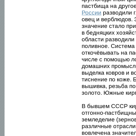
пастбища на другое
России
разводили 
овец и верблюдов. 
значение стало при
в бедняцких хозяй
области разводили
поливное. Система
откочёвывать на па
числе с помощью ло
домашних промысло
выделка ковров и в
тиснение по коже.
вышивка, резьба по
золото. Южные кирг
В бывшем СССР кир
отгонно-пастбищны
земледелие (зернов
различные отрасли
вовлечена значител