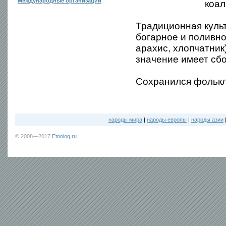
Международные организации
коал
Традиционная куль
богарное и поливно
арахис, хлопчатник
значение имеет сб
Сохранился фолькл
народы мира
|
народы европы
|
народы азии
© 2008—2017
Etnolog.ru