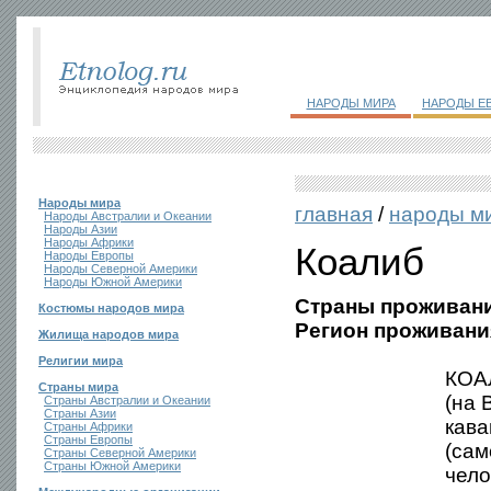
НАРОДЫ МИРА
НАРОДЫ Е
Народы мира
главная
/
народы м
Народы Австралии и Океании
Народы Азии
Народы Африки
Коалиб
Народы Европы
Народы Северной Америки
Народы Южной Америки
Страны проживани
Костюмы народов мира
Регион проживани
Жилища народов мира
Религии мира
КОАЛ
Страны мира
(на 
Страны Австралии и Океании
Страны Азии
кава
Страны Африки
Страны Европы
(сам
Страны Северной Америки
Страны Южной Америки
чело