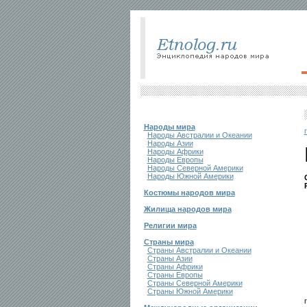
Народы мира
Народы Австралии и Океании
Народы Азии
Народы Африки
Народы Европы
Народы Северной Америки
Народы Южной Америки
Костюмы народов мира
Жилища народов мира
Религии мира
Страны мира
Страны Австралии и Океании
Страны Азии
Страны Африки
Страны Европы
Страны Северной Америки
Страны Южной Америки