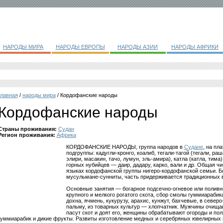
НАРОДЫ МИРА
НАРОДЫ ЕВРОПЫ
НАРОДЫ АЗИИ
НАРОДЫ АФРИКИ
главная
/
народы мира
/ Кордофанские народы
Кордофанские народы
Страны проживания:
Судан
Регион проживания:
Африка
КОРДОФАНСКИЕ НАРОДЫ, группа народов в
Судане
, на пл
подгруппы: кадугли-кронго, коалиб, тегали-тагой (тегали, раш
элири, масакин, тачо, лумун, эль-амира), катла (катла, тим
горных нубийцев — даир, дадару, карко, вали и др. Общая чи
языках кордофанской группы нигеро-кордофанской семьи. 
мусульмане-сунниты, часть придерживается традиционных 
Основные занятия — богарное подсечно-огневое или поливн
крупного и мелкого рогатого скота, сбор смолы гуммиарабик
дохна, ячмень, кукурузу, арахис, кунжут, бахчевые, в севе
пальму, из товарных культур — хлопчатник. Мужчины очищаю
пасут скот и доят его, женщины обрабатывают огороды и по
гуммиарабик и дикие фрукты. Развиты изготовление медных и серебряных ювелирных и