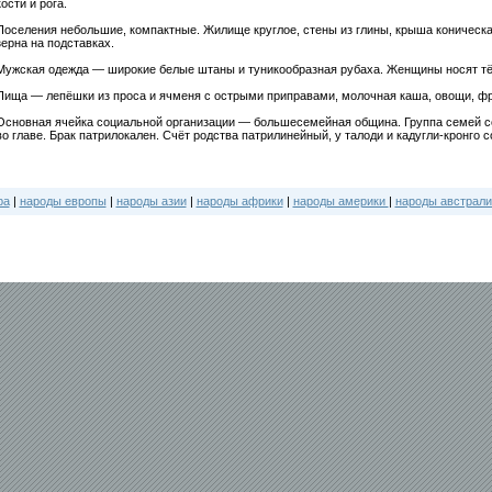
кости и рога.
Поселения небольшие, компактные. Жилище круглое, стены из глины, крыша коническа
зерна на подставках.
Мужская одежда — широкие белые штаны и туникообразная рубаха. Женщины носят тё
Пища — лепёшки из проса и ячменя с острыми приправами, молочная каша, овощи, фр
Основная ячейка социальной организации — большесемейная община. Группа семей с
во главе. Брак патрилокален. Счёт родства патрилинейный, у талоди и кадугли-кронго
ра
|
народы европы
|
народы азии
|
народы африки
|
народы америки
|
народы австрали