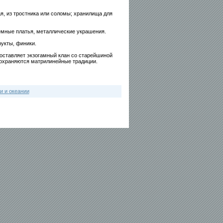
я, из тростника или соломы; хранилища для
мные платья, металлические украшения.
укты, финики.
оставляет экзогамный клан со старейшиной
 сохраняются матрилинейные традиции.
и и океании