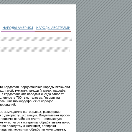
НАРОДЫ АМЕРИКИ
НАРОДЫ АВСТРАЛИИ
ато Кордофан. Кордофанские народы включают
ад, тагой, тумале), талоди (талоди, лафофа,
а). К кордофанским народам иногда относят
сленность 700 тыс. человек. Говорят на
Большинство кордофанских народов —
верований.
ое земледелие на террасах, разведение
а с дикорастущих акаций. Возделывают просо-
ро-восточных районах плато — финиковую
т участки от кустарника, обрабатывают поля,
ля по соседству с жилищем, собирают
зделий, керамики, обработка кожи, дерева,