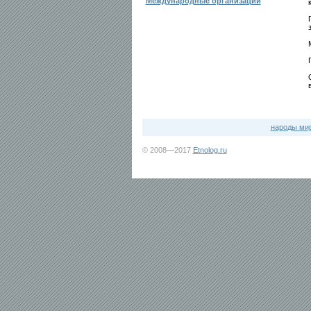
Международные организации
народы ми
© 2008—2017
Etnolog.ru