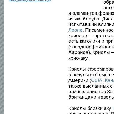
Международные организации
обра
англ
и элементов франко
языка йоруба. Диал
испытавший влияни
Леоне
. Письменнос
криолов — протеста
есть католики и п
(западноафриканска
Харриса). Криолы 
крио-аку.
Криолы сформирова
в результате смеш
Америки (
США
,
Кан
также высланных с
разных районов За
британцами неволь
Криолы близки аку
называются саро. 