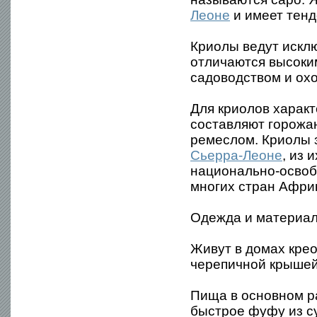
Леоне
и имеет тен
Криолы ведут искл
отличаются высоки
садоводством и охо
Для криолов харак
составляют горожа
ремеслом. Криолы 
Сьерра-Леоне
, из
национально-освоб
многих стран Афри
Одежда и материал
Живут в домах крео
черепичной крышей
Пища в основном р
быстрое фуфу из с