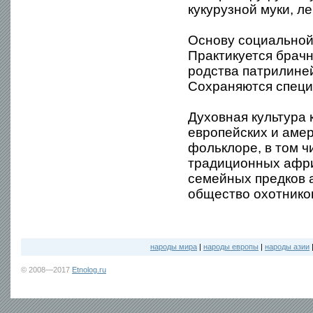
кукурузной муки, л
Основу социальной
Практикуется брачн
родства патрилине
Сохраняются специ
Духовная культура 
европейских и амер
фольклоре, в том 
традиционных афри
семейных предков а
общество охотников
народы мира
|
народы европы
|
народы азии
© 2008—2017
Etnolog.ru