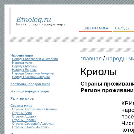
НАРОДЫ МИРА
НАРОДЫ Е
Народы мира
главная
/
народы м
Народы Австралии и Океании
Народы Азии
Народы Африки
Криолы
Народы Европы
Народы Северной Америки
Народы Южной Америки
Страны проживани
Костюмы народов мира
Регион проживани
Жилища народов мира
Религии мира
КРИ
Страны мира
нар
Страны Австралии и Океании
Страны Азии
посё
Страны Африки
Страны Европы
Числ
Страны Северной Америки
Страны Южной Америки
кото