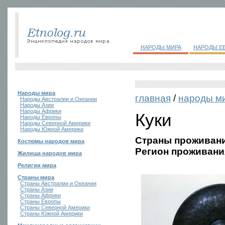
НАРОДЫ МИРА
НАРОДЫ Е
Народы мира
главная
/
народы м
Народы Австралии и Океании
Народы Азии
Народы Африки
Куки
Народы Европы
Народы Северной Америки
Народы Южной Америки
Страны проживани
Костюмы народов мира
Регион проживани
Жилища народов мира
Религии мира
Страны мира
Страны Австралии и Океании
Страны Азии
Страны Африки
Страны Европы
Страны Северной Америки
Страны Южной Америки