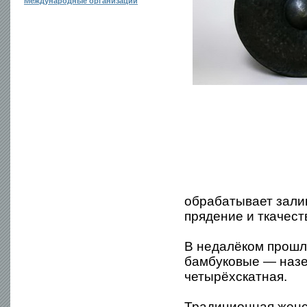
Международные организации
обрабатывает залив
прядение и ткачест
В недалёком прошл
бамбуковые — назе
четырёхскатная.
Традиционная женс