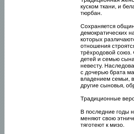
куском ткани, и бе
тюрбан.
Сохраняется общин
демократических н
которых различают
отношения строятся
трёхродовой союз.
детей и семью сын
невесту. Наследов
с дочерью брата м
владением семьи, в
другие сыновья, о
Традиционные веро
В последние годы н
меняют свою этниче
тяготеют к мизо.