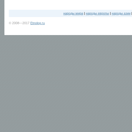
народы мира
|
народы европы
|
народы азии
© 2008—2017
Etnolog.ru