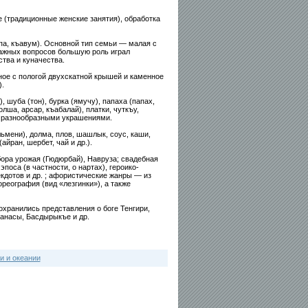
 (традиционные женские занятия), обработка
па, къавум). Основной тип семьи — малая с
ажных вопросов большую роль играл
тва и куначества.
ое с пологой двухскатной крышей и каменное
.
 шуба (тон), бурка (ямучу), папаха (папах,
лша, арсар, къабалай), платки, чуткъу,
я разнообразными украшениями.
ьмени), долма, плов, шашлык, соус, каши,
айран, шербет, чай и др.).
бора урожая (Гюдюрбай), Навруза; свадебная
эпоса (в частности, о нартах), героико-
екдотов и др. ; афористические жанры — из
реография (вид «лезгинки»), а также
ранились представления о боге Тенгири,
анасы, Басдырыкъе и др.
и и океании