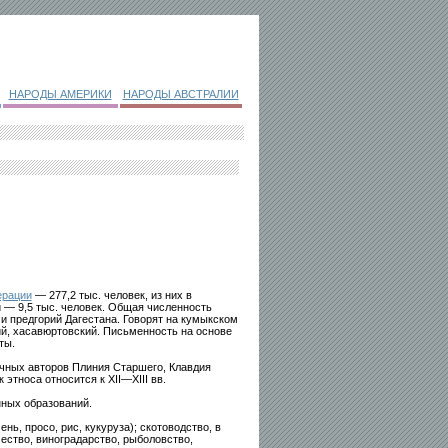
НАРОДЫ АМЕРИКИ
НАРОДЫ АВСТРАЛИИ
ерации
— 277,2 тыс. человек, из них в
и — 9,5 тыс. человек. Общая численность
и предгорий Дагестана. Говорят на кумыкском
кий, хасавюртовский. Письменность на основе
ты.
чных авторов Плиния Старшего, Клавдия
этноса относится к XII—XIII вв.
ных образований.
ь, просо, рис, кукуруза); скотоводство, в
чество, виноградарство, рыболовство,