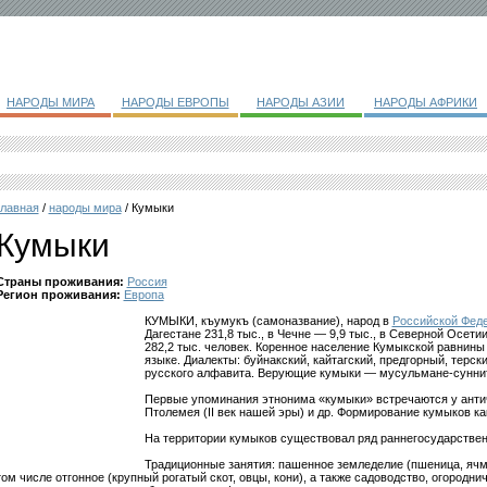
НАРОДЫ МИРА
НАРОДЫ ЕВРОПЫ
НАРОДЫ АЗИИ
НАРОДЫ АФРИКИ
главная
/
народы мира
/ Кумыки
Кумыки
Страны проживания:
Россия
Регион проживания:
Европа
КУМЫКИ, къумукъ (самоназвание), народ в
Российской Фед
Дагестане 231,8 тыс., в Чечне — 9,9 тыс., в Северной Осети
282,2 тыс. человек. Коренное население Кумыкской равнины 
языке. Диалекты: буйнакский, кайтагский, предгорный, терс
русского алфавита. Верующие кумыки — мусульмане-сунни
Первые упоминания этнонима «кумыки» встречаются у анти
Птолемея (II век нашей эры) и др. Формирование кумыков как 
На территории кумыков существовал ряд раннегосударствен
Традиционные занятия: пашенное земледелие (пшеница, ячмен
том числе отгонное (крупный рогатый скот, овцы, кони), а также садоводство, огородни