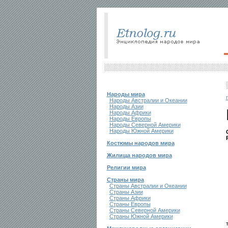
Народы мира
Народы Австралии и Океании
Народы Азии
Народы Африки
Народы Европы
Народы Северной Америки
Народы Южной Америки
Костюмы народов мира
Жилища народов мира
Религии мира
Страны мира
Страны Австралии и Океании
Страны Азии
Страны Африки
Страны Европы
Страны Северной Америки
Страны Южной Америки