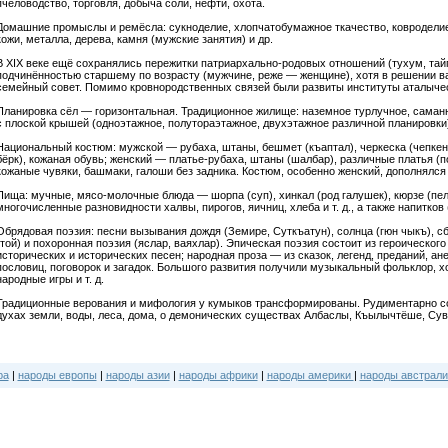
пчеловодство, торговля, добыча соли, нефти, охота.
Домашние промыслы и ремёсла: сукноделие, хлопчатобумажное ткачество, ковроделие
кожи, металла, дерева, камня (мужские занятия) и др.
В XIX веке ещё сохранялись пережитки патриархально-родовых отношений (тухум, тай
подчинённостью старшему по возрасту (мужчине, реже — женщине), хотя в решении в
семейный совет. Помимо кровнородственных связей были развиты институты аталычес
Планировка сёл — горизонтальная. Традиционное жилище: наземное турлучное, саманн
с плоской крышей (одноэтажное, полутораэтажное, двухэтажное различной планировки)
Национальный костюм: мужской — рубаха, штаны, бешмет (къаптал), черкеска (чепкен),
бёрк), кожаная обувь; женский — платье-рубаха, штаны (шалбар), различные платья (по
кожаные чувяки, башмаки, галоши без задника. Костюм, особенно женский, дополнялс
Пища: мучные, мясо-молочные блюда — шорпа (суп), хинкал (род галушек), кюрзе (пел
многочисленные разновидности халвы, пирогов, яичниц, хлеба и т. д., а также напитков (
Обрядовая поэзия: песни вызывания дождя (Земире, Суткъатун), солнца (гюн чыкъ), с
(той) и похоронная поэзия (яслар, ваяхлар). Эпическая поэзия состоит из героического 
исторических и исторических песен; народная проза — из сказок, легенд, преданий, ан
пословиц, поговорок и загадок. Большого развития получили музыкальный фольклор, хо
народные игры и т. д.
Традиционные верования и мифология у кумыков трансформированы. Рудиментарно сох
духах земли, воды, леса, дома, о демонических существах Албаслы, Къылычтёше, Сув
ра
|
народы европы
|
народы азии
|
народы африки
|
народы америки
|
народы австрали