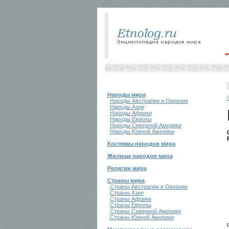
Народы мира
Народы Австралии и Океании
Народы Азии
Народы Африки
Народы Европы
Народы Северной Америки
Народы Южной Америки
Костюмы народов мира
Жилища народов мира
Религии мира
Страны мира
Страны Австралии и Океании
Страны Азии
Страны Африки
Страны Европы
Страны Северной Америки
Страны Южной Америки