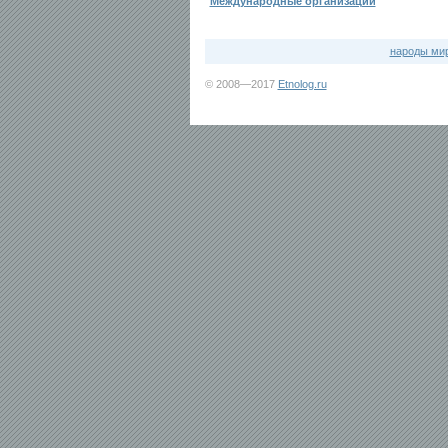
Международные организации
народы ми
© 2008—2017
Etnolog.ru