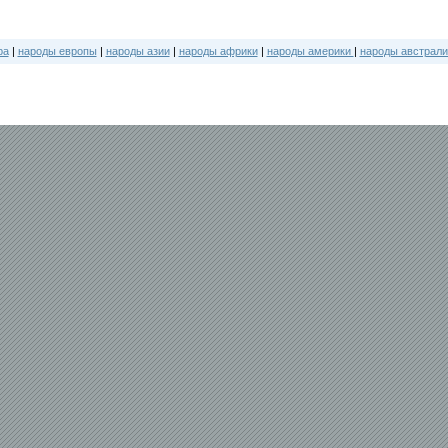
ра
|
народы европы
|
народы азии
|
народы африки
|
народы америки
|
народы австрали