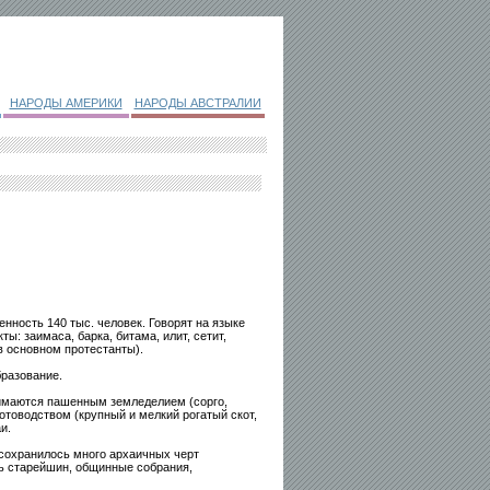
НАРОДЫ АМЕРИКИ
НАРОДЫ АВСТРАЛИИ
енность 140 тыс. человек. Говорят на языке
: заимаса, барка, битама, илит, сетит,
в основном протестанты).
бразование.
имаются пашенным земледелием (сорго,
котоводством (крупный и мелкий рогатый скот,
и.
 сохранилось много архаичных черт
ть старейшин, общинные собрания,