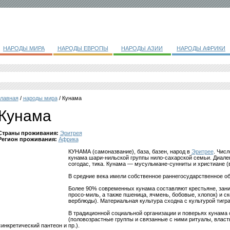
НАРОДЫ МИРА
НАРОДЫ ЕВРОПЫ
НАРОДЫ АЗИИ
НАРОДЫ АФРИКИ
главная
/
народы мира
/ Кунама
Кунама
Страны проживания:
Эритрея
Регион проживания:
Африка
КУНАМА (самоназвание), база, базен, народ в
Эритрее
. Числ
кунама шари-нильской группы нило-сахарской семьи. Диалекты
согодас, тика. Кунама — мусульмане-сунниты и христиане (
В средние века имели собственное раннегосударственное о
Более 90% современных кунама составляют крестьяне, зан
просо-миль, а также пшеница, ячмень, бобовые, хлопок) и с
верблюды). Материальная культура сходна с культурой тигра
В традиционной социальной организации и поверьях кунама
(половозрастные группы и связанные с ними ритуалы, влас
синкретический пантеон и пр.).