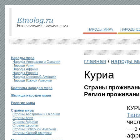
НАРОДЫ МИРА
НАРОДЫ Е
Народы мира
главная
/
народы м
Народы Австралии и Океании
Народы Азии
Народы Африки
Куриа
Народы Европы
Народы Северной Америки
Народы Южной Америки
Страны проживани
Костюмы народов мира
Регион проживани
Жилища народов мира
Религии мира
КУРИ
Страны мира
Тан
Страны Австралии и Океании
Страны Азии
числ
Страны Африки
Страны Европы
— в 
Страны Северной Америки
Страны Южной Америки
афри