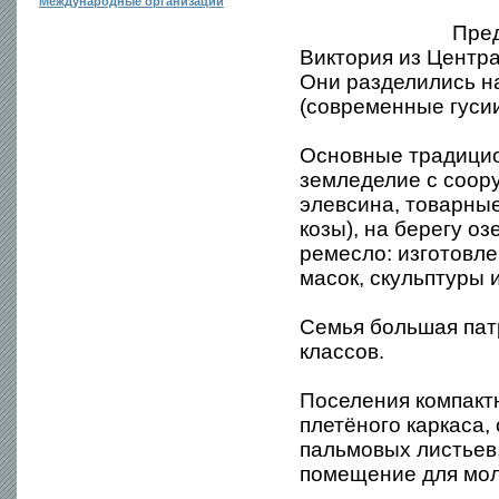
Международные организации
Пред
Виктория из Центра
Они разделились н
(современные гусии
Основные традицио
земледелие с соору
элевсина, товарные
козы), на берегу о
ремесло: изготовле
масок, скульптуры и
Семья большая пат
классов.
Поселения компактн
плетёного каркаса,
пальмовых листьев,
помещение для мол