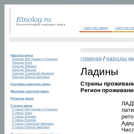
НАРОДЫ МИРА
НАРОДЫ Е
Народы мира
главная
/
народы м
Народы Австралии и Океании
Народы Азии
Народы Африки
Ладины
Народы Европы
Народы Северной Америки
Народы Южной Америки
Страны проживани
Костюмы народов мира
Регион проживани
Жилища народов мира
Религии мира
ЛАДИ
Страны мира
лати
Страны Австралии и Океании
Страны Азии
рето
Страны Африки
Страны Европы
Адид
Страны Северной Америки
Страны Южной Америки
Числ