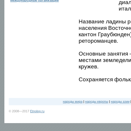
Международные организации
диал
итал
Название ладины р
населения Восточ
кантон Граубюнден)
ретороманцев.
Основные занятия 
местами земледелие
кружев.
Сохраняется фольк
народы мира
|
народы европы
|
народы азии
© 2008—2017
Etnolog.ru