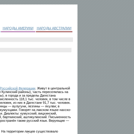
НАРОДЫ АМЕРИКИ
НАРОДЫ АВСТРАЛИИ
Российской Федерации
. Живут в центральной
и Кулинский районы), часть переселилась на
ы), в города и за пределы Дагестана
исленность 118,1 тыс. человек, в том числе в
еловек, из них в Дагестане 91,7 тыс. человек.
инцы — вулугуни, лезгины — яхулви; в
кумухцами. Говорят на лакском языке нахско-
и. Диалекты: кумухский, вицхинский,
й, барткинский, аштикулинский. Письменность
пространён также русский язык. Верующие —
 На территории лакцев существовало