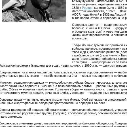
Казикумухское шамхальство, с XVIII 
лезгин-кюринцев, отдельные аварски
1820 к
России
, ханство было в 1859 
Дагестанской области, с 1922 — Лакс
АССР, поделённый в 1935 на Лакский 
была насильственно переселена на р
Основные занятия — пашенное землед
бобовые, с конца XIX века — кукуруз
огородные культуры) и животноводство
Зимой скот перегоняется на зимние 
промыслы.
Традиционные домашние промыслы и 
войлока, паласов, производство и лу
Убра и др.), ювелирное ремесло (село
серебряное шитьё (села Кумух и Балх
дело (село Шовкра), обработка камня
село Кума — кондитерами, село Цовк
балхарская керамика (кувшины для воды, чаши, кружки, с 1960-х гг. — фигурки, игрушки
Традиционные поселения лакцев располагались по склонам гор, современные — на бо
двухэтажные (на 1-м этаже — хозяйственные, на 2-м — жилые помещения), с небольш
Мужская традиционная одежда — туникообразная рубаха, бешмет, черкеска, штаны, же
имеет локальные варианты. В конце XIX века появились платья — распашные (бузма) 
шубы. Обувь — кожаная и войлочная. Головные уборы — наволосники с платками, дли
встречаются у мужчин папахи, овчинные шубы, у женщин — традиционные головные уб
Основная пища — мучные, мясные и молочные блюда. Хлеб выпекался в специальной г
Овощные и картофельные блюда распространились с середины XX века.
Основа традиционной социальной организации — сельская община (джамаат), управл
патрилинейные родственные группы (тухумы), сословное деление, обычай кровной мест
взаимопомощь.
Сохранялись элементы домусульманских верований, мифологии, обрядность. Традици
весенних полевых работ, уборка урожая и др. Фольклор включает героический и истори