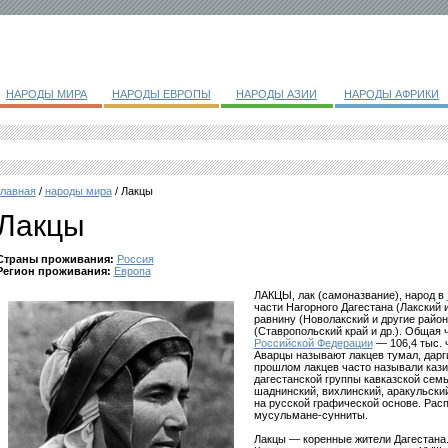
НАРОДЫ МИРА
НАРОДЫ ЕВРОПЫ
НАРОДЫ АЗИИ
НАРОДЫ АФРИКИ
главная
/
народы мира
/ Лакцы
Лакцы
Страны проживания:
Россия
Регион проживания:
Европа
ЛАКЦЫ, лак (самоназвание), народ в
части Нагорного Дагестана (Лакский 
равнину (Новолакский и другие район
(Ставропольский край и др.). Общая ч
Российской Федерации
— 106,4 тыс. ч
Аварцы называют лакцев тумал, дарг
прошлом лакцев часто называли кази
дагестанской группы кавказской семь
шаднинский, вихлинский, аракульски
на русской графической основе. Рас
мусульмане-сунниты.
Лакцы — коренные жители Дагестана.