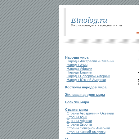
Народы мира
Народы Австралии и Океании
Народы Азии
Народы Африки
Народы Европы
Народы Северной Америки
Народы Южной Америки
Костюмы народов мира
Жилища народов мира
Религии мира
Страны мира
Страны Австралии и Океании
Страны Азии
Страны Африки
Страны Европы
Страны Северной Америки
Страны Южной Америки