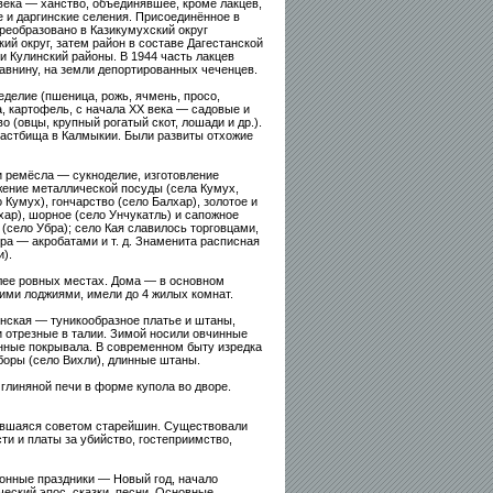
века — ханство, объединявшее, кроме лакцев,
е и даргинские селения. Присоединённое в
преобразовано в Казикумухский округ
кий округ, затем район в составе Дагестанской
и Кулинский районы. В 1944 часть лакцев
авнину, на земли депортированных чеченцев.
елие (пшеница, рожь, ячмень, просо,
а, картофель, с начала XX века — садовые и
 (овцы, крупный рогатый скот, лошади и др.).
пастбища в Калмыкии. Были развиты отхожие
ремёсла — сукноделие, изготовление
жение металлической посуды (села Кумух,
 Кумух), гончарство (село Балхар), золотое и
ар), шорное (село Унчукатль) и сапожное
 (село Убра); село Кая славилось торговцами,
ра — акробатами и т. д. Знаменита расписная
).
лее ровных местах. Дома — в основном
ими лоджиями, имели до 4 жилых комнат.
нская — туникообразное платье и штаны,
и отрезные в талии. Зимой носили овчинные
нные покрывала. В современном быту изредка
оры (село Вихли), длинные штаны.
линяной печи в форме купола во дворе.
явшаяся советом старейшин. Существовали
и и платы за убийство, гостеприимство,
онные праздники — Новый год, начало
ческий эпос, сказки, песни. Основные