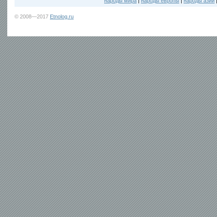
народы мира
|
народы европы
|
народы азии
© 2008—2017
Etnolog.ru