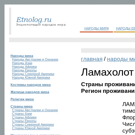
НАРОДЫ МИРА
НАРОДЫ Е
Народы мира
главная
/
народы м
Народы Австралии и Океании
Народы Азии
Народы Африки
Ламахолот
Народы Европы
Народы Северной Америки
Народы Южной Америки
Страны проживани
Костюмы народов мира
Регион проживани
Жилища народов мира
Религии мира
ЛАМА
Страны мира
тимо
Страны Австралии и Океании
Страны Азии
Флор
Страны Африки
Страны Европы
Числ
Страны Северной Америки
Страны Южной Америки
субэ