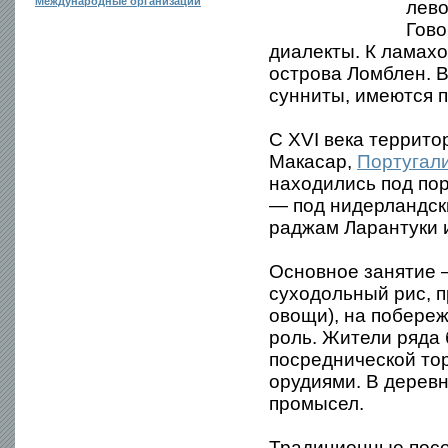
Международные организации
лево
Гово
диалекты. К ламахо
острова Ломблен. 
сунниты, имеются 
С XVI века террит
Макасар,
Португал
находились под по
— под нидерландск
раджам Ларантуки 
Основное занятие —
суходольный рис, п
овощи), на побере
роль. Жители ряда
посреднической то
орудиями. В дерев
промысел.
Традиционные посел