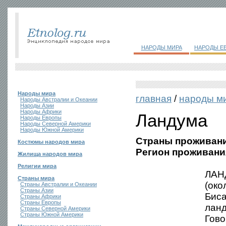
НАРОДЫ МИРА
НАРОДЫ Е
Народы мира
главная
/
народы м
Народы Австралии и Океании
Народы Азии
Народы Африки
Ландума
Народы Европы
Народы Северной Америки
Народы Южной Америки
Страны проживани
Костюмы народов мира
Регион проживани
Жилища народов мира
Религии мира
ЛАНД
Страны мира
(око
Страны Австралии и Океании
Страны Азии
Биса
Страны Африки
Страны Европы
ланд
Страны Северной Америки
Страны Южной Америки
Гово