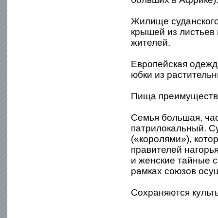
Жилище суданского
крышей из листьев
жителей.
Европейская одежд
юбки из растительн
Пища преимуществе
Семья большая, час
патрилокальный. С
(«королями»), кото
правителей нагорь
и женские тайные 
рамках союзов осу
Сохраняются культы