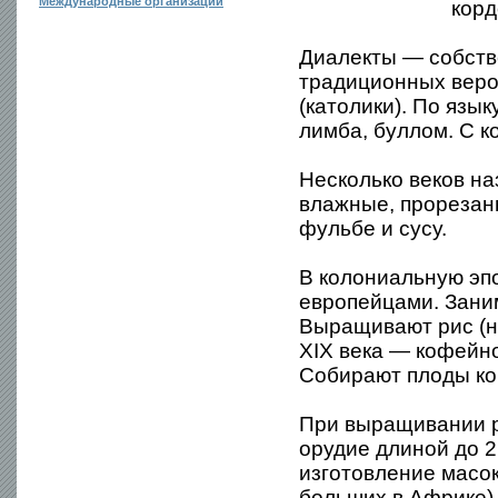
Международные организации
корд
Диалекты — собств
традиционных веро
(католики). По язык
лимба, буллом. С к
Несколько веков н
влажные, прорезан
фульбе и сусу.
В колониальную эп
европейцами. Зани
Выращивают рис (на
XIX века — кофейно
Собирают плоды кок
При выращивании р
орудие длиной до 2
изготовление масок
больших в Африке)