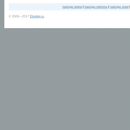
народы мира
|
народы европы
|
народы азии
© 2008—2017
Etnolog.ru