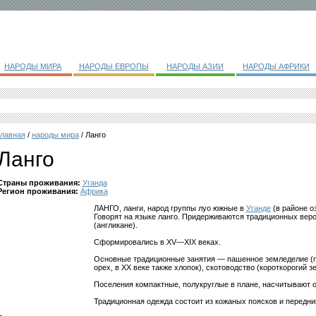
НАРОДЫ МИРА
НАРОДЫ ЕВРОПЫ
НАРОДЫ АЗИИ
НАРОДЫ АФРИКИ
главная
/
народы мира
/ Ланго
Ланго
Страны проживания:
Уганда
Регион проживания:
Африка
ЛАНГО, ланги, народ группы луо южные в
Уганде
(в районе оз
Говорят на языке ланго. Придерживаются традиционных веро
(англикане).
Сформировались в XV—XIX веках.
Основные традиционные занятия — пашенное земледелие (пр
орех, в XX веке также хлопок), скотоводство (короткорогий з
Поселения компактные, полукруглые в плане, насчитывают о
Традиционная одежда состоит из кожаных поясков и передни