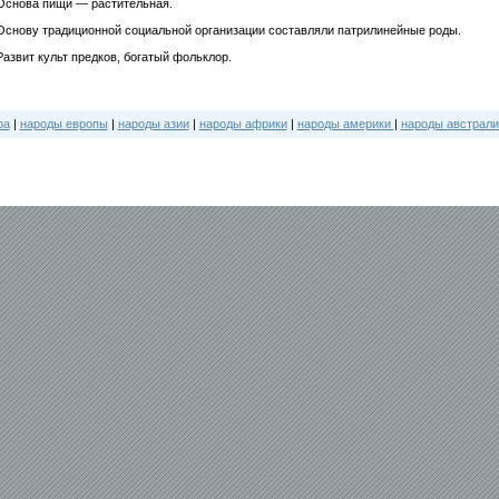
Основа пищи — растительная.
Основу традиционной социальной организации составляли патрилинейные роды.
Развит культ предков, богатый фольклор.
ра
|
народы европы
|
народы азии
|
народы африки
|
народы америки
|
народы австрали