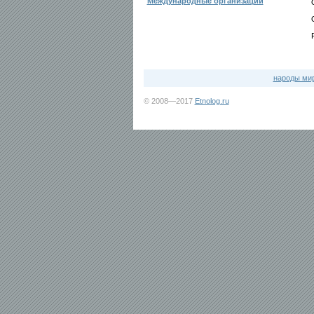
Международные организации
народы ми
© 2008—2017
Etnolog.ru