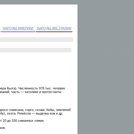
НАРОДЫ АМЕРИКИ
НАРОДЫ АВСТРАЛИИ
ера Кьога). Численность 978 тыс. человек.
ваний, часть — католики и протестанты
осо-элевсина, сорго, сезам, бобы, земляной
ебу), охота. Ремёсла — выделка кож и др.
т 10 до 150 саманных хижин.
ков.