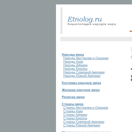
Народы мира
Народы Австралии и Океании
Народы Азии
Народы Африки
Народы Европы
Народы Северной Америки
Народы Южной Америки
Костюмы народов мира
Жилища народов мира
Религии мира
Страны мира
Страны Австралии и Океании
Страны Азии
Страны Африки
Страны Европы
Страны Северной Америки
Страны Южной Америки