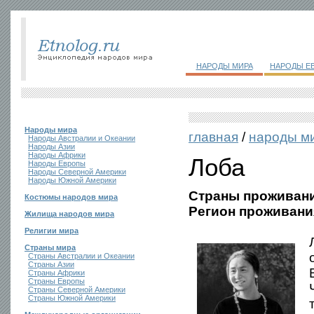
НАРОДЫ МИРА
НАРОДЫ Е
Народы мира
главная
/
народы м
Народы Австралии и Океании
Народы Азии
Народы Африки
Лоба
Народы Европы
Народы Северной Америки
Народы Южной Америки
Страны проживани
Костюмы народов мира
Регион проживани
Жилища народов мира
Религии мира
Страны мира
Страны Австралии и Океании
Страны Азии
Страны Африки
Страны Европы
Страны Северной Америки
Страны Южной Америки