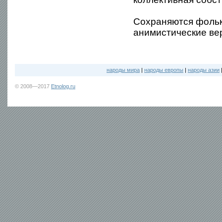
Сохраняются фолькл
анимистические ве
народы мира
|
народы европы
|
народы азии
© 2008—2017
Etnolog.ru