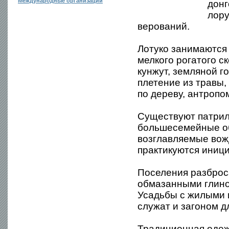
Международные организации
донг
лору
верований.
Лотуко занимаются 
мелкого рогатого с
кунжут, земляной г
плетение из травы,
по дереву, антропо
Существуют патрил
большесемейные о
возглавляемые вож
практикуются иниц
Поселения разброс
обмазанными глино
Усадьбы с жилыми 
служат и загоном дл
Традиционная одеж