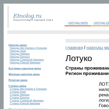
НАРОДЫ МИРА
НАРОДЫ Е
Народы мира
главная
/
народы м
Народы Австралии и Океании
Народы Азии
Народы Африки
Лотуко
Народы Европы
Народы Северной Америки
Народы Южной Америки
Страны проживани
Костюмы народов мира
Регион проживани
Жилища народов мира
Религии мира
ЛОТУ
Страны мира
нило
Страны Австралии и Океании
Страны Азии
река
Страны Африки
Страны Европы
логи
Страны Северной Америки
Страны Южной Америки
Гово