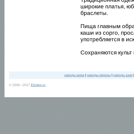
широкие платья, ю
браслеты.
Пища главным обра
каши из сорго, про
употребляется в ис
Сохраняются культ 
народы мира
|
народы европы
|
народы азии
© 2008—2017
Etnolog.ru