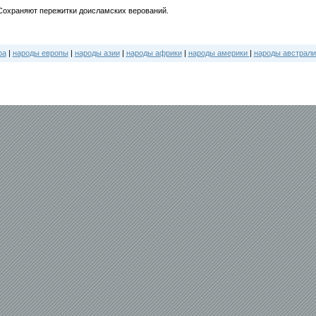
Сохраняют пережитки доисламских верований.
ра
|
народы европы
|
народы азии
|
народы африки
|
народы америки
|
народы австрали