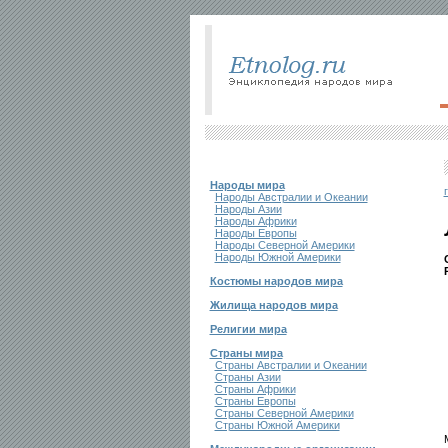
Народы мира
Народы Австралии и Океании
Народы Азии
Народы Африки
Народы Европы
Народы Северной Америки
Народы Южной Америки
Костюмы народов мира
Жилища народов мира
Религии мира
Страны мира
Страны Австралии и Океании
Страны Азии
Страны Африки
Страны Европы
Страны Северной Америки
Страны Южной Америки