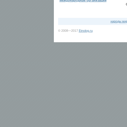
Международные организации
народы ми
© 2008—2017
Etnolog.ru