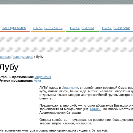
НАРОДЫ МИРА
НАРОДЫ ЕВРОПЫ
НАРОДЫ АЗИИ
НАРОДЫ АФРИКИ
главная
/
народы мира
/ Лубу
Лубу
Страны проживания:
Индонезия
Регион проживания:
Азия
ЛУБУ, народ в
Индонезии
, в горной части северной Суматры
кубу, мамак, акиты, бенус и др. 40 тыс. человек. Говорят на
отдельном языке) западно-австронезийской группы австро
сунниты.
Предположительно, лубу — потомки аборигенов Батакского н
зависимости от мандайлинг (см.
Батаки
), во многих местах 
Ассимилируются батаками.
Основа хозяйства — суходольное рисосеяние, большую роль 
зверей: тигров, слонов, носорогов.
Материальная культура и социальная организация сходны с батакской.