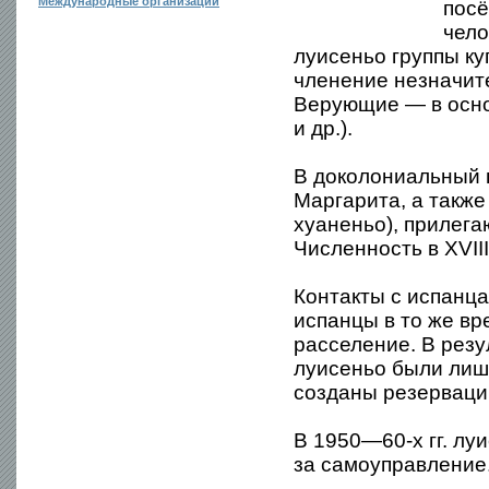
Международные организации
посё
чело
луисеньо группы ку
членение незначите
Верующие — в осно
и др.).
В доколониальный 
Маргарита, а также
хуаненьо), прилега
Численность в XVIII
Контакты с испанца
испанцы в то же вр
расселение. В резу
луисеньо были лиш
созданы резерваци
В 1950—60-х гг. л
за самоуправление