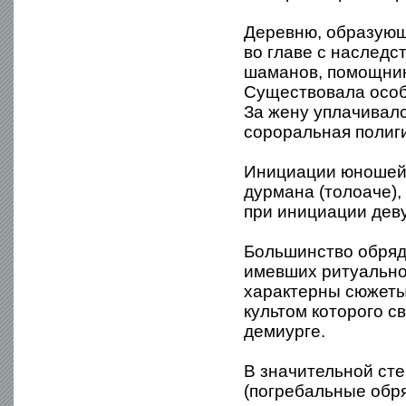
Деревню, образующ
во главе с наследс
шаманов, помощник
Существовала особ
За жену уплачивалс
сороральная полиг
Инициации юношей 
дурмана (толоаче)
при инициации дев
Большинство обряд
имевших ритуально
характерны сюжеты
культом которого с
демиурге.
В значительной ст
(погребальные обря