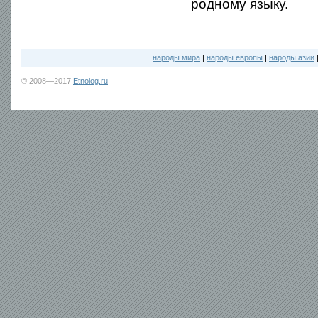
родному языку.
народы мира
|
народы европы
|
народы азии
© 2008—2017
Etnolog.ru