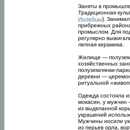
Заняты в промышлен
Традиционная куль
Индейцы
). Занимал
прибрежных район
промыслом. Для по
регулярно выжигали
лепная керамика.
Жилище — полуземл
хозяйственных зан
полуземлянки-парил
деревни — церемон
ритуальной «живопи
Одежда состояла из
мокасин, у мужчин
из выделанной коры
украшений использо
Мужчины носили ук
из перьев орла, вор