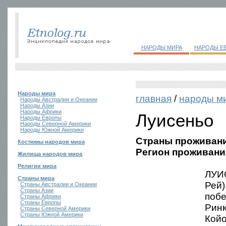
НАРОДЫ МИРА
НАРОДЫ Е
Народы мира
главная
/
народы м
Народы Австралии и Океании
Народы Азии
Народы Африки
Луисеньо
Народы Европы
Народы Северной Америки
Народы Южной Америки
Страны проживани
Костюмы народов мира
Регион проживани
Жилища народов мира
Религии мира
ЛУИС
Страны мира
Рей)
Страны Австралии и Океании
Страны Азии
побе
Страны Африки
Страны Европы
Ринк
Страны Северной Америки
Страны Южной Америки
Койо