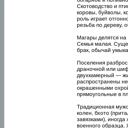
Скотоводство и пт
коровы, буйволы, к
роль играет отгонн
резьба по дереву, 
Магары делятся на 
Семья малая. Суще
брак, обычай умыка
Поселения разброс
драночной или шиф
двухкамерный — жи
распространены не
окрашенными охрой
прямоугольные в пл
Традиционная мужс
колен, бхото (прит
завязками), иногда
военного образца.