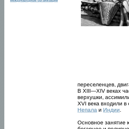
Международные организации
переселенцев, дви
В XIII—XIV веках ч
верхушки, ассимил
XVI века входили в
Непала
и
Индии
.
Основное занятие 
богарное и поливно