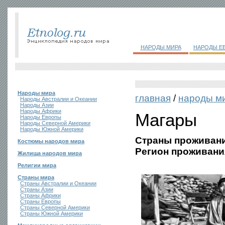
НАРОДЫ МИРА
НАРОДЫ Е
Народы мира
главная
/
народы м
Народы Австралии и Океании
Народы Азии
Народы Африки
Магары
Народы Европы
Народы Северной Америки
Народы Южной Америки
Страны проживани
Костюмы народов мира
Регион проживани
Жилища народов мира
Религии мира
Страны мира
Страны Австралии и Океании
Страны Азии
Страны Африки
Страны Европы
Страны Северной Америки
Страны Южной Америки