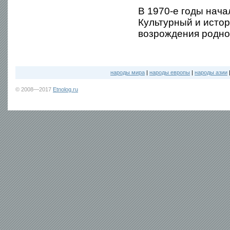
В 1970-е годы нача
Культурный и исто
возрождения родног
народы мира
|
народы европы
|
народы азии
© 2008—2017
Etnolog.ru