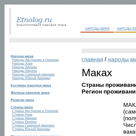
НАРОДЫ МИРА
НАРОДЫ Е
Народы мира
главная
/
народы м
Народы Австралии и Океании
Народы Азии
Народы Африки
Маках
Народы Европы
Народы Северной Америки
Народы Южной Америки
Страны проживани
Костюмы народов мира
Регион проживани
Жилища народов мира
Религии мира
МАКА
Страны мира
(сам
Страны Австралии и Океании
Страны Азии
(пол
Страны Африки
Страны Европы
Числ
Страны Северной Америки
Страны Южной Америки
вака