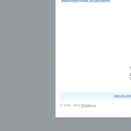
Международные организации
народы ми
© 2008—2017
Etnolog.ru