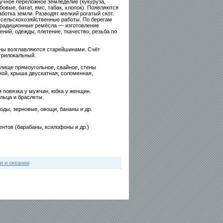
учное переложное земледелие (кукуруза,
обовые, батат, ямс, табак, хлопок). Появляются
ботка земли. Разводят мелкий рогатый скот.
а сельскохозяйственные работы. По берегам
Традиционные ремёсла — изготовление
ений, одежды, плетение, ткачество, резьба по
ы возглавляются старейшинами. Счёт
трилокальный.
лище прямоугольное, свайное, стены
ной, крыша двускатная, соломенная,
 повязка у мужчин, юбка у женщин.
льца и браслеты.
ды, зерновые, овощи, бананы и др.
нтов (барабаны, ксилофоны и др.)
и и океании