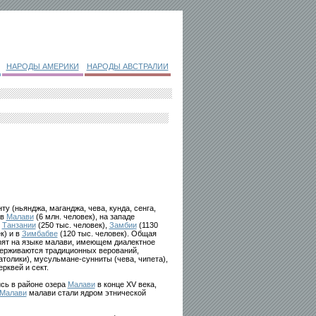
НАРОДЫ АМЕРИКИ
НАРОДЫ АВСТРАЛИИ
у (ньянджа, маганджа, чева, кунда, сенга,
 в
Малави
(6 млн. человек), на западе
е
Танзании
(250 тыс. человек),
Замбии
(1130
к) и в
Зимбабве
(120 тыс. человек). Общая
орят на языке малави, имеющем диалектное
идерживаются традиционных верований,
атолики), мусульмане-сунниты (чева, чипета),
рквей и сект.
сь в районе озера
Малави
в конце XV века,
Малави
малави стали ядром этнической