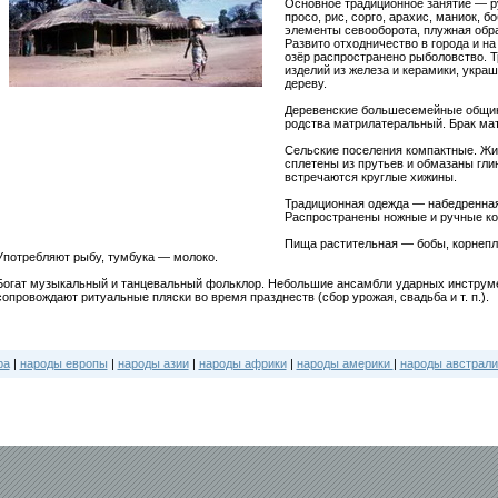
Основное традиционное занятие — р
просо, рис, сорго, арахис, маниок, б
элементы севооборота, плужная обра
Развито отходничество в города и н
озёр распространено рыболовство. 
изделий из железа и керамики, украш
дереву.
Деревенские большесемейные общин
родства матрилатеральный. Брак ма
Сельские поселения компактные. Жи
сплетены из прутьев и обмазаны гли
встречаются круглые хижины.
Традиционная одежда — набедренная
Распространены ножные и ручные ко
Пища растительная — бобы, корнепло
Употребляют рыбу, тумбука — молоко.
Богат музыкальный и танцевальный фольклор. Небольшие ансамбли ударных инструме
сопровождают ритуальные пляски во время празднеств (сбор урожая, свадьба и т. п.).
ра
|
народы европы
|
народы азии
|
народы африки
|
народы америки
|
народы австрали