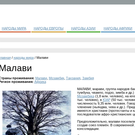
НАРОДЫ МИРА
НАРОДЫ ЕВРОПЫ
НАРОДЫ АЗИИ
НАРОДЫ АФРИКИ
главная
/
народы мира
/ Малави
Малави
Страны проживания:
Малави
,
Мозамбик
,
Танзания
,
Замбия
Регион проживания:
Африка
МАЛАВИ, марави, группа народов бант
тумбука, чвампо, подзо, зимба и др.)
Мозамбика
(1,8 млн. человек), на юг
тыс. человек), в
ЮАР
(50 тыс. челове
численность 9,35 млн. человек. Гов
членение (ньянджа, чева и др.). Пр
имеются христиане (протестанты и к
последователи афро-христианских це
Предположительно, малави поселили
создав союз племён. В современной
консолидации.