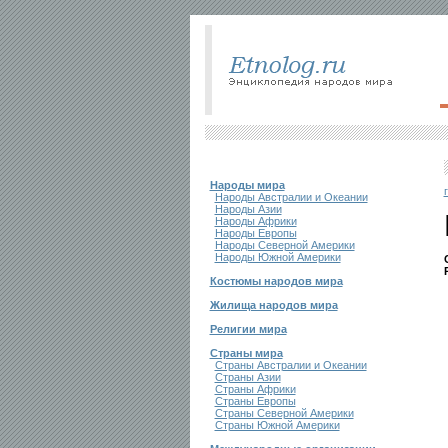
Народы мира
Народы Австралии и Океании
Народы Азии
Народы Африки
Народы Европы
Народы Северной Америки
Народы Южной Америки
Костюмы народов мира
Жилища народов мира
Религии мира
Страны мира
Страны Австралии и Океании
Страны Азии
Страны Африки
Страны Европы
Страны Северной Америки
Страны Южной Америки