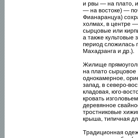
и рвы — на плато, 
— на востоке) — по
Фианаранцуа) сохр
холмах, в центре —
сырцовые или кирп
а также культовые
период сложилась 
Махадзанга и др.).
Жилище прямоуголь
на плато сырцовое 
однокамерное, орие
запад, в северо-во
кладовая, юго-вост
кровать изголовье
деревянное свайно
тростниковые хижин
крыша, типичная дл
Традиционная одежд