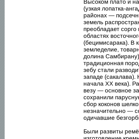
Высоком плато и на
(узкая лопатка-анг
районах — подсечн
земель распростран
преобладает сорго 
областях восточног
(бецимисарака). В
земледелие, товарн
долина Самбирану):
традиционная пород
зебу стали разводи
западе (сакалава).
начала XX века). Р
везу — основное за
сохранили парусну
сбор коконов шелко
незначительно — со
одичавшие безгорбы
Были развиты ремёс
изготовление кремн