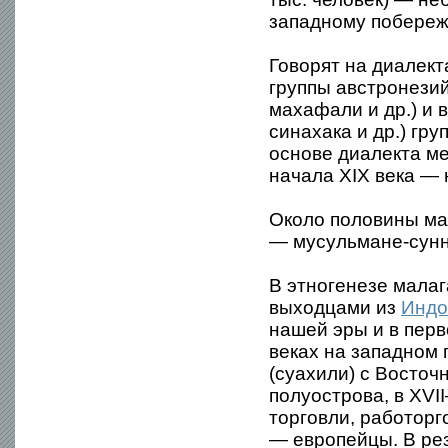
западному побереж
Говорят на диалект
группы австронезий
махафали и др.) и 
синахака и др.) гр
основе диалекта ме
начала XIX века — 
Около половины ма
— мусульмане-сунн
В этногенезе малаг
выходцами из
Индо
нашей эры и в перв
веках на западном
(суахили) с Восточ
полуострова, в XVI
торговли, работорг
— европейцы. В рез