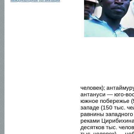
Международные организации
человек); антаймуру
антануси — юго-вос
южное побережье (
западе (150 тыс. ч
равнины западного
реками Цирибихина 
десятков тыс. чело
тыс. человек) — не