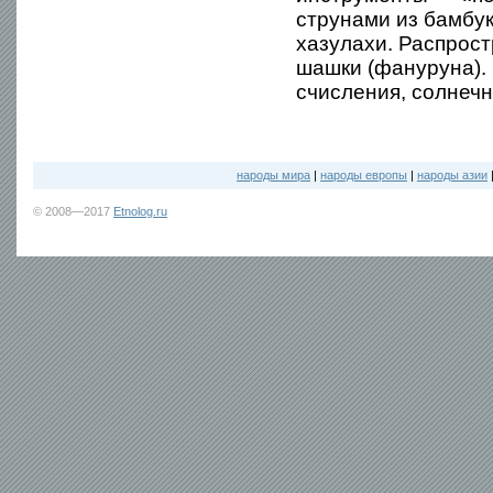
струнами из бамбук
хазулахи. Распрост
шашки (фануруна).
счисления, солнечн
народы мира
|
народы европы
|
народы азии
© 2008—2017
Etnolog.ru