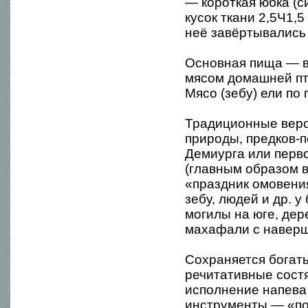
— короткая юбка (с
кусок ткани 2,5Ч1,5
неё завёртывались 
Основная пища — в
мясом домашней пти
Мясо (зебу) ели по
Традиционные веро
природы, предков-п
Демиурга или перв
(главным образом 
«праздник омовени
зебу, людей и др. 
могилы на юге, де
махафали с наверш
Сохраняется богаты
речитативные состя
исполнение напева
инструменты — «по