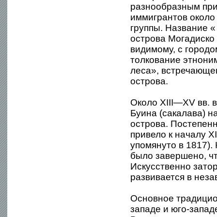
разнообразным при
иммигрантов около
группы. Название 
острова Могадиско в
видимому, с городо
толкование этноним
леса», встречающег
острова.
Около XIII—XV вв. 
Буина (сакалава) н
острова. Постепен
привело к началу X
упомянуто в 1817).
было завершено, ч
Искусственно зато
развивается в нез
Основное традицио
западе и юго-запад