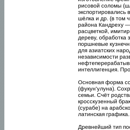
рисовой соломы (ш
экспортировались в
шёлка и др. (в том
района Кандреху —
расцветкой, имитир
дереву, обработка 
поршневые кузнечн
для азиатских наро
независимости раз
нефтеперерабатыва
интеллигенция. Про
Основная форма со
(фукун'улуна). Со
семьи. Счёт родств
кросскузенный брак
(сурабе) на арабск
латинская графика.
Древнейший тип по