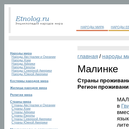
НАРОДЫ МИРА
НАРОДЫ Е
Народы мира
главная
/
народы м
Народы Австралии и Океании
Народы Азии
Народы Африки
Малинке
Народы Европы
Народы Северной Америки
Народы Южной Америки
Страны проживани
Костюмы народов мира
Регион проживани
Жилища народов мира
Религии мира
МАЛИ
Страны мира
в
Гв
Страны Австралии и Океании
Страны Азии
вмес
Страны Африки
Страны Европы
язык
Страны Северной Америки
Страны Южной Америки
лите