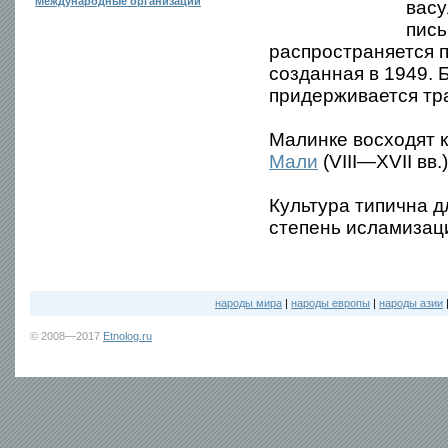
Международные организации
васу
пись
распространяется п
созданная в 1949.
придерживается тр
Малинке восходят 
Мали
(VIII—XVII вв.)
Культура типична д
степень исламизац
народы мира
|
народы европы
|
народы азии
© 2008—2017
Etnolog.ru