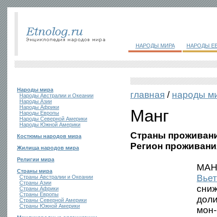
НАРОДЫ МИРА
НАРОДЫ Е
Народы мира
главная
/
народы м
Народы Австралии и Океании
Народы Азии
Народы Африки
Манг
Народы Европы
Народы Северной Америки
Народы Южной Америки
Страны проживани
Костюмы народов мира
Регион проживани
Жилища народов мира
Религии мира
МАНГ
Страны мира
Вье
Страны Австралии и Океании
Страны Азии
сниж
Страны Африки
Страны Европы
доли
Страны Северной Америки
Страны Южной Америки
мон-