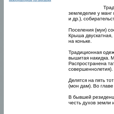
Международные организации
Трад
земледелие у манг г
и др.), собиратель
Поселения (муи) со
Крыша двускатная,
на коньке.
Традиционная одеж
вышитая накидка. 
Распространена тат
совершеннолетия).
Делятся на пять то
(мон дам). Во главе
В бывшей резиденц
честь духов земли 