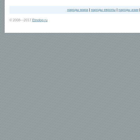
народы мира
|
народы европы
|
народы азии
© 2008—2017
Etnolog.ru