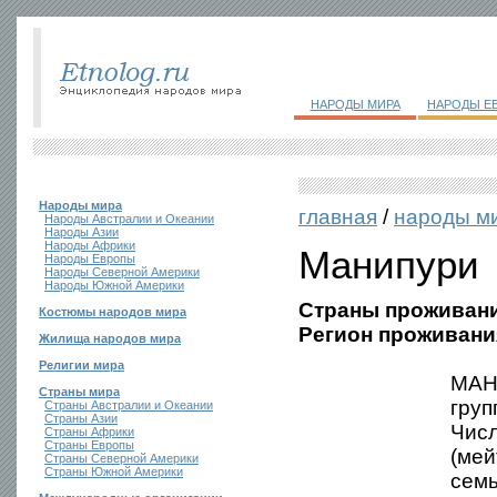
НАРОДЫ МИРА
НАРОДЫ Е
Народы мира
главная
/
народы м
Народы Австралии и Океании
Народы Азии
Народы Африки
Манипури
Народы Европы
Народы Северной Америки
Народы Южной Америки
Страны проживани
Костюмы народов мира
Регион проживани
Жилища народов мира
Религии мира
МАНИ
Страны мира
груп
Страны Австралии и Океании
Страны Азии
Числ
Страны Африки
Страны Европы
(мей
Страны Северной Америки
Страны Южной Америки
семь