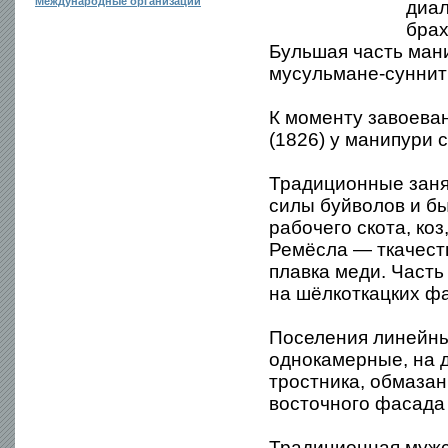
Международные организации
диал
брах
Бульшая часть ман
мусульмане-суннит
К моменту завоева
(1826) у манипури
Традиционные заня
силы буйволов и бы
рабочего скота, ко
Ремёсла — ткачеств
плавка меди. Част
на шёлкоткацких фа
Поселения линейны
однокамерные, на д
тростника, обмазан
восточного фасада
Традиционная мужск