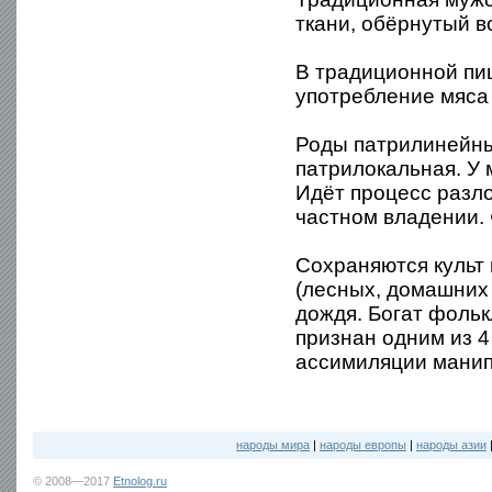
ткани, обёрнутый в
В традиционной пи
употребление мяса 
Роды патрилинейны
патрилокальная. У 
Идёт процесс разл
частном владении.
Сохраняются культ 
(лесных, домашних 
дождя. Богат фольк
признан одним из 4
ассимиляции манип
народы мира
|
народы европы
|
народы азии
© 2008—2017
Etnolog.ru