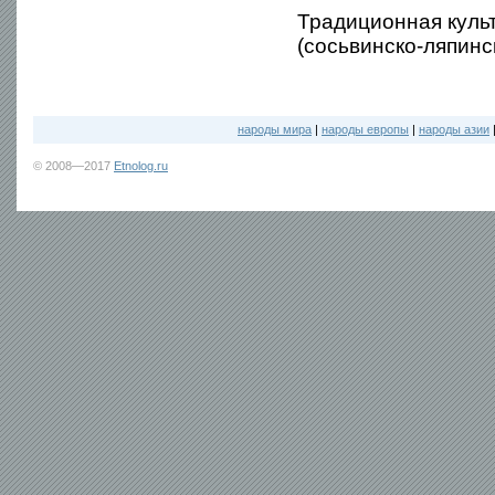
Традиционная культ
(сосьвинско-ляпинс
народы мира
|
народы европы
|
народы азии
© 2008—2017
Etnolog.ru