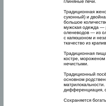
глиняные печи.
Традиционная женс
суконный) и двойная
большое количество
мужская одежда — р
оленеводов — из ол
с капюшоном и нез
ткачество из крапи
Традиционная пища
костре, мороженом 
нечистыми.
Традиционный посё
основном родствен
матрилокальности.
дифференциация, 
Сохраняется богаты