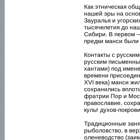
Как этническая общ
нашей эры на осно
Зауралья и угорски
тысячелетия до на
Сибири. В первом 
предки манси были 
Контакты с русскими
русским письменным
хантами) под имене
времени присоедине
XVI века) манси жи
сохранились вплоть
фратрии Пор и Мос
православие, сохр
культ духов-покрови
Традиционные заня
рыболовство, в ве
оленеводство (заим