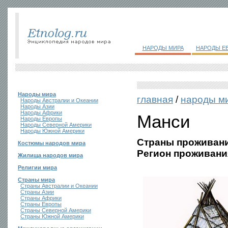
НАРОДЫ МИРА
НАРОДЫ Е
Народы мира
главная
/
народы м
Народы Австралии и Океании
Народы Азии
Народы Африки
Манси
Народы Европы
Народы Северной Америки
Народы Южной Америки
Страны проживани
Костюмы народов мира
Регион проживани
Жилища народов мира
Религии мира
Страны мира
Страны Австралии и Океании
Страны Азии
Страны Африки
Страны Европы
Страны Северной Америки
Страны Южной Америки