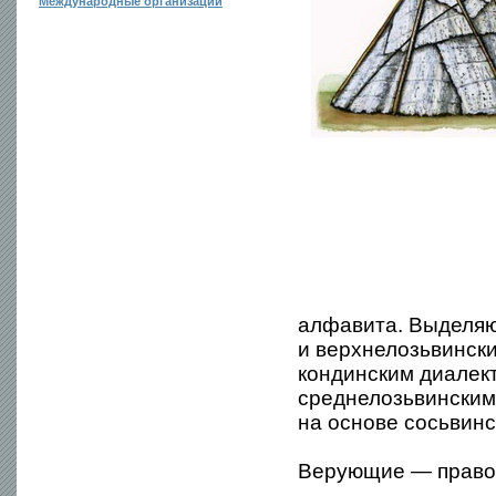
Международные организации
алфавита. Выделяю
и верхнелозьвински
кондинским диалект
среднелозьвинским
на основе сосьвинс
Верующие — право