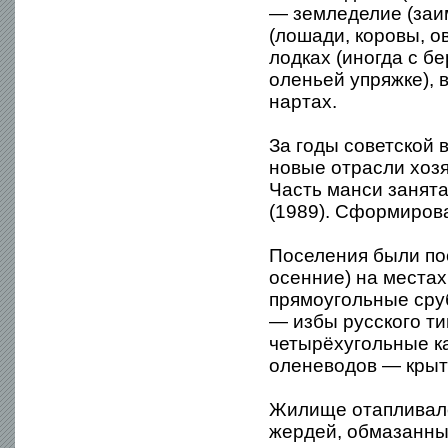
— земледелие (заим
(лошади, коровы, о
лодках (иногда с б
оленьей упряжке), 
нартах.
За годы советской 
новые отрасли хоз
Часть манси занят
(1989). Сформиров
Поселения были пос
осенние) на места
прямоугольные сру
— избы русского т
четырёхугольные ка
оленеводов — крыт
Жилище отапливало
жердей, обмазанны