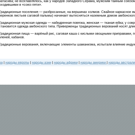
патасива; не возглавлялось, как у народов Западного Серама, мужским тайным союзо
входившими в «союз пяти».
Традиционные поселения — разбросанные, на вершинах холмов. Свайное каркасное жи
черенков листьев саговой пальмы) начинает вытесняться наземным домом амбонского
Традиционная мужская одежда — набедренная повязка, женская — тканая юбка; у со
становится одежда амбонского типа. Приверженцы традиционных верований носят длин
Традиционная пища — варёный рис, саговая каша с кислыми овощными приправами, по
оленей, кабанов.
Традиционные верования, включающие элементы шаманизма, испытали влияние индуиз
ра
|
народы европы
|
народы азии
|
народы африки
|
народы америки
|
народы австрали