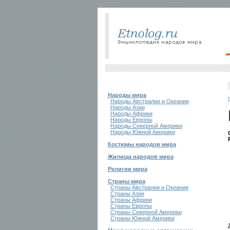
Народы мира
Народы Австралии и Океании
Народы Азии
Народы Африки
Народы Европы
Народы Северной Америки
Народы Южной Америки
Костюмы народов мира
Жилища народов мира
Религии мира
Страны мира
Страны Австралии и Океании
Страны Азии
Страны Африки
Страны Европы
Страны Северной Америки
Страны Южной Америки