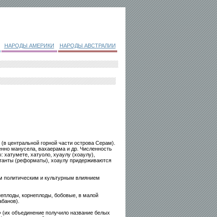
НАРОДЫ АМЕРИКИ
НАРОДЫ АВСТРАЛИИ
(в центральной горной части острова Серам).
енно манусела, вахаерама и др. Численность
: хатумете, хатуоло, хуаулу (хоаулу),
станты (реформаты), хоаулу придерживаются
м политическим и культурным влиянием
еплоды, корнеплоды, бобовые, в малой
абанов).
» (их объединение получило название белых