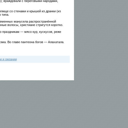
м); враждовали с береговыми народами,
лище со стенами и крышей из дранки (из
 типа.
временных манусела распространённой
ные волосы, христиане стригутся коротко.
 праздникам — мясо кур, кускусов, реже
ма. Во главе пантеона богов — Алахатала.
и и океании