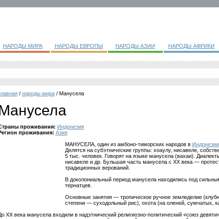
НАРОДЫ МИРА
НАРОДЫ ЕВРОПЫ
НАРОДЫ АЗИИ
НАРОДЫ АФРИКИ
главная
/
народы мира
/ Манусела
Манусела
Страны проживания:
Индонезия
Регион проживания:
Азия
МАНУСЕЛА, один из амбоно-тиморских народов в
Индонезии
Делятся на субэтнические группы: хоаулу, нисавеле, собств
5 тыс. человек. Говорят на языке манусела (вахаи). Диалекты
нисавеле и др. Бульшая часть манусела с XX века — проте
традиционных верований.
В доколониальный период манусела находились под сильны
тернатцев.
Основные занятия — тропическое ручное земледелие (клубн
степени — суходольный рис), охота (на оленей, сумчатых, к
До XX века манусела входили в надэтнический религиозно-политический «союз девяти