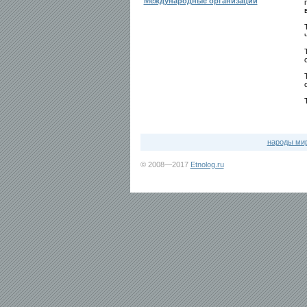
Международные организации
народы ми
© 2008—2017
Etnolog.ru