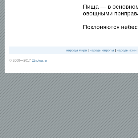
Пища — в основном
овощными приправ
Поклоняются небесн
народы мира
|
народы европы
|
народы азии
© 2008—2017
Etnolog.ru