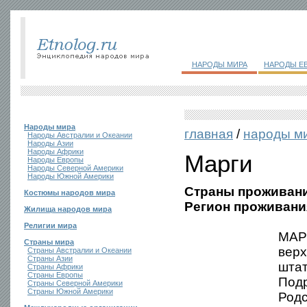
НАРОДЫ МИРА
НАРОДЫ Е
Народы мира
главная
/
народы м
Народы Австралии и Океании
Народы Азии
Народы Африки
Марги
Народы Европы
Народы Северной Америки
Народы Южной Америки
Страны проживани
Костюмы народов мира
Регион проживани
Жилища народов мира
Религии мира
МАРГ
Страны мира
верх
Страны Австралии и Океании
Страны Азии
штат
Страны Африки
Страны Европы
Подр
Страны Северной Америки
Страны Южной Америки
Родс