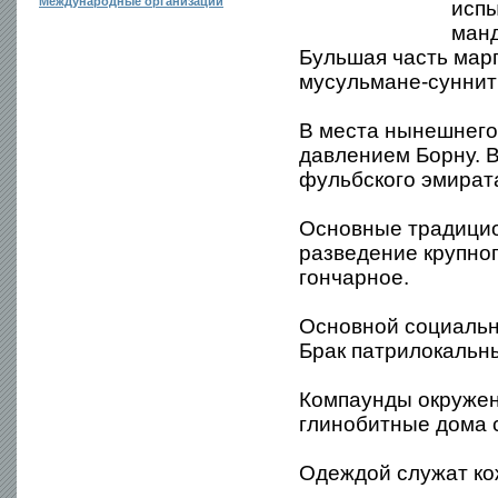
Международные организации
испы
манд
Бульшая часть мар
мусульмане-суннит
В места нынешнего 
давлением Борну. В
фульбского эмират
Основные традицио
разведение крупног
гончарное.
Основной социальн
Брак патрилокальн
Компаунды окруже
глинобитные дома 
Одеждой служат ко