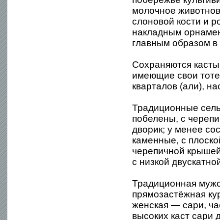
молочное животново
слоновой кости и р
накладным орнамент
главным образом в
Сохраняются касты,
имеющие свои тотем
кварталов (али), н
Традиционные сель
побелены, с череп
дворик; у менее со
каменные, с плоско
черепичной крышей
с низкой двускатн
Традиционная мужс
прямозастёжная кур
женская — сари, ч
высоких каст сари 