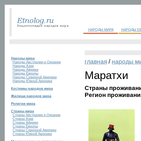
НАРОДЫ МИРА
НАРОДЫ Е
Народы мира
главная
/
народы м
Народы Австралии и Океании
Народы Азии
Народы Африки
Маратхи
Народы Европы
Народы Северной Америки
Народы Южной Америки
Страны проживани
Костюмы народов мира
Регион проживани
Жилища народов мира
Религии мира
Страны мира
Страны Австралии и Океании
Страны Азии
Страны Африки
Страны Европы
Страны Северной Америки
Страны Южной Америки