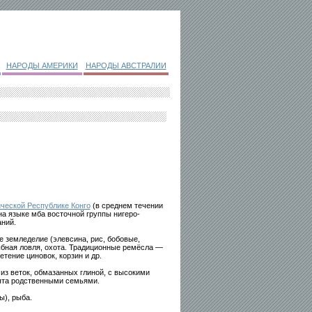
НАРОДЫ АМЕРИКИ
НАРОДЫ АВСТРАЛИИ
ческой Республике Конго
(в среднем течении
на языке мба восточной группы нигеро-
ний.
 земледелие (элевсина, рис, бобовые,
рыбная ловля, охота. Традиционные ремёсла —
етение циновок, корзин и др.
из веток, обмазанных глиной, с высокими
ята родственными семьями.
ы), рыба.