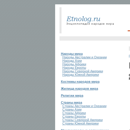
Народы мира
Народы Австралии и Океании
Народы Азии
Народы Африки
Народы Европы
Народы Северной Америки
Народы Южной Америки
Костюмы народов мира
Жилища народов мира
Религии мира
Страны мира
Страны Австралии и Океании
Страны Азии
Страны Африки
Страны Европы
Страны Северной Америки
Страны Южной Америки