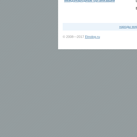
Международные организации
народы ми
© 2008—2017
Etnolog.ru