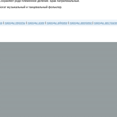
Сохраняют родо-племенное деление. Брак патрилокальный.
Богат музыкальный и танцевальный фольклор.
ра
|
народы европы
|
народы азии
|
народы африки
|
народы америки
|
народы австрали