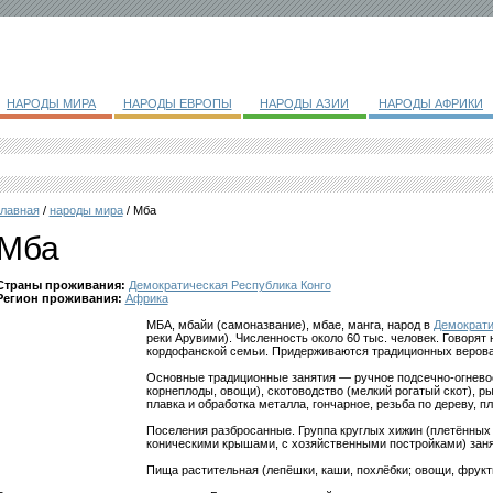
НАРОДЫ МИРА
НАРОДЫ ЕВРОПЫ
НАРОДЫ АЗИИ
НАРОДЫ АФРИКИ
главная
/
народы мира
/ Мба
Мба
Страны проживания:
Демократическая Республика Конго
Регион проживания:
Африка
МБА, мбайи (самоназвание), мбае, манга, народ в
Демократи
реки Арувими). Численность около 60 тыс. человек. Говорят 
кордофанской семьи. Придерживаются традиционных верова
Основные традиционные занятия — ручное подсечно-огневое
корнеплоды, овощи), скотоводство (мелкий рогатый скот), 
плавка и обработка металла, гончарное, резьба по дереву, пл
Поселения разбросанные. Группа круглых хижин (плетённых 
коническими крышами, с хозяйственными постройками) зан
Пища растительная (лепёшки, каши, похлёбки; овощи, фрукт