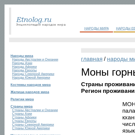
НАРОДЫ МИРА
НАРОДЫ Е
Народы мира
главная
/
народы м
Народы Австралии и Океании
Народы Азии
Народы Африки
Моны горн
Народы Европы
Народы Северной Америки
Народы Южной Америки
Страны проживани
Костюмы народов мира
Регион проживани
Жилища народов мира
Религии мира
МОНЫ
Страны мира
пала
Страны Австралии и Океании
Страны Азии
кхан
Страны Африки
Страны Европы
числ
Страны Северной Америки
Страны Южной Америки
язык