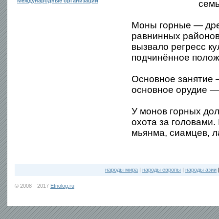
Международные организации
семь
Моны горные — дре
равнинных районов
вызвало регресс ку
подчинённое полож
Основное занятие —
основное орудие — 
У монов горных до
охота за головами.
мьянма, сиамцев, л
народы мира
|
народы европы
|
народы азии
© 2008—2017
Etnolog.ru