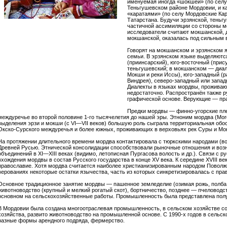
именуемая иногда «шокшей» (по селу
Теньгушевском районе Мордовии, и к
«каратаями» (по селу Мордовские Кар
Татарстана. Будучи эрзянской, теньг
частичной ассимиляции со стороны мо
исследователи считают мокшанской, д
мокшанской, оказалась под сильным 
Говорят на мокшанском и эрзянском 
семьи. В эрзянском языке выделяютс
(приинсарский), юго-восточный (прис
теньгушевский; в мокшанском — диал
Мокши и реки Иссы), юго-западный (р
Виндрея), северо-западный или запад
Диалекты в языках мордвы, проживаю
недостаточно. Распространён также р
графической основе. Верующие — пр
Предки мордвы — финно-угорские пл
междуречье во второй половине 1-го тысячелетия до нашей эры. Этноним мордва (Mord
выделения эрзи и мокши (с VI—VII веков) большую роль сыграла территориальная об
Окско-Сурского междуречья и более южных, проживающих в верховьях рек Суры и Мо
На протяжении длительного времени мордва контактировала с тюркскими народами (во
Древней Русью. Этнической консолидации способствовали рыночные отношения и воз
объединений в XI—XIII веках (видимо, летописная Пургасова волость и др.). Связи с 
вхождения мордвы в состав Русского государства в конце XV века. К середине XVIII в
православие. Хотя мордва считается наиболее христианизированным народом Поволжья
верованиях некоторые остатки язычества, часть из которых синкретизировалась с пра
Основное традиционное занятие мордвы — пашенное земледелие (озимая рожь, полба, 
животноводство (крупный и мелкий рогатый скот), бортничество, позднее — пчеловодс
основном на сельскохозяйственные работы. Промышленность была представлена пол
В Мордовии была создана многоотраслевая промышленность, в сельском хозяйстве с
хозяйства, развито животноводство на промышленной основе. С 1990-х годов в сельс
разные формы арендного подряда, фермерство.