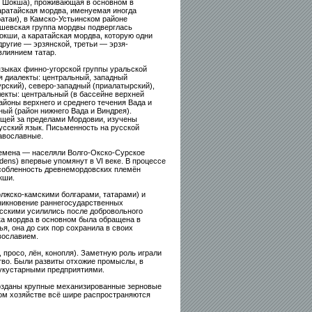
 Шокша), проживающая в основном в
аратайская мордва, именуемая иногда
атаи), в Камско-Устьинском районе
ушевская группа мордвы подверглась
кши, а каратайская мордва, которую одни
ругие — эрзянской, третьи — эрзя-
влиянием татар.
языках финно-угорской группы уральской
я диалекты: центральный, западный
урский), северо-западный (приалатырский),
екты: центральный (в бассейне верхней
айоны верхнего и среднего течения Вада и
ный (район нижнего Вада и Виндрея).
щей за пределами Мордовии, изучены
усский язык. Письменность на русской
авославные.
емена — населяли Волго-Окско-Сурское
ens) впервые упомянут в VI веке. В процессе
особленность древнемордовских племён
кши.
лжско-камскими болгарами, татарами) и
никновение раннегосударственных
русскими усилились после добровольного
ека мордва в основном была обращена в
, она до сих пор сохранила в своих
вославием.
просо, лён, конопля). Заметную роль играли
тво. Были развиты отхожие промыслы, в
укустарными предприятиями.
озданы крупные механизированные зерновые
ком хозяйстве всё шире распространяются