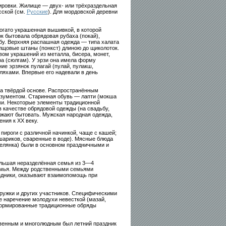
ировки. Жилище — двух- или трёхраздельная
сской (см.
Русские
). Для мордовской деревни
огато украшенная вышивкой, в которой
ок бытовала обрядовая рубаха (покай),
бу. Верхняя распашная одежда — типа халата
лщовые штаны (понкст) длиною до щиколоток.
ом украшений из металла, бисера, монет,
а (сюлгам). У эрзи она имела форму
ие эрзянок пулагай (пулай, пулакш,
ляхами. Впервые его надевали в день
на твёрдой основе. Распространённым
озументом. Старинная обувь — лапти (мокша
ми. Некоторые элементы традиционной
 качестве обрядовой одежды (на свадьбу,
жают бытовать. Мужская народная одежда,
ния к XX веку.
пироги с различной начинкой, чаще с кашей;
 шариков, сваренные в воде). Мясные блюда
елянка) были в основном праздничными и
ольшая неразделённая семья из 3—4
семья. Между родственными семьями
здники, оказывают взаимопомощь при
ружки и других участников. Специфическими
е наречение молодухи невесткой (мазай,
сформированные традиционные обряды
венным и многолюдным был летний праздник