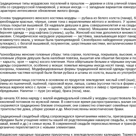
Традиционные типы мордовских поселений в прошлом — деревни и сёла уличной план
изба со среднерусской планировкой, у мокши иногда — с западным вариантом южнору
характерно интенсивное обновление жилого фонда.
Основа традиционного женского костюма мордвы — рубаха из белого холста (панар), б
преобладали красные, чёрные, синие тона с вкраплениями жёлтого и зелёного. У эрзян
сплошь покрытая вышивкой. Её надевали девушки в день совершеннолетия и на свадь
из белого холста (эрзя — руця, мокша — мышкас, плахон). Мокшанки носили белые хо
Верхняя одежда — род кафтана (сумань), шубы. Женский костюм дополнялся множеств
раковин. Специфическое нагрудное украшение — застёжка, закалывающая ворот панар
незамкнутого овала, у мокши была трапециевидной. Своеобразно набедренное украшен
пулокаркс), с богатой вышивкой, позументом, шерстяными кистями, металлическими б
совершеннолетия.
Разнообразны женские головные уборы: типа сороки, полотенца, покрывала, высокие, 
головным убором девушек была налобная повязка, вышитая или обшитая бисером и п
— карьхть; эрзя — карть) косого плетения. Ноги обёртывали белыми и чёрными онуча
одежды сохраняются, особенно у мокши: пожилые женщины иногда носят панар, чаще в
похороны, поминки). Модифицированные формы традиционной женской одежды продол
основными частями которой были белая рубаха и штаны из холста, вышла из употребле
Традиционная пища состояла в основном из продуктов земледелия: кислый хлеб (кши); 
блины из пшеничной, пшённой, гороховой муки, лапша, салма (кусочки теста в форме
(мокша жареное мясо с луком — щеням, эрзя жареное мясо и ливер с приправами — с
обрядовыми. Напитки — пуре (из мёда), брага (поза), квас.
До начала XX века наряду с малой индивидуальной семьёй у мордвы существовала б
поколений потомков по мужской линии. В советское время распространилась малая 
сохраняются традиционно близкие отношения; они совместно отмечают семейные пра
строительстве дома, уборке урожая и др. Многочисленны межэтнические браки.
Традиционный свадебный обряд сопровождался причитаниями невесты, приговорами д
обрядами были угощение невесты кашей её родственницами накануне свадьбы, а такж
павай, вежей и др.) в семье мужа. В современной свадьбе переосмысленные и тран
органично переплетаются с новыми элементами.
Мордовские народные праздники приурочены к земледельческому календарю. Торжест