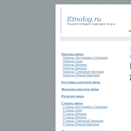
Народы мира
Народы Австралии и Океании
Народы Азии
Народы Африки
Народы Европы
Народы Северной Америки
Народы Южной Америки
Костюмы народов мира
Жилища народов мира
Религии мира
Страны мира
Страны Австралии и Океании
Страны Азии
Страны Африки
Страны Европы
Страны Северной Америки
Страны Южной Америки