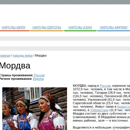
НАРОДЫ МИРА
НАРОДЫ ЕВРОПЫ
НАРОДЫ АЗИИ
НАРОДЫ АФРИКИ
главная
/
народы мира
/ Мордва
Мордва
Страны проживания:
Россия
Регион проживания:
Европа
МОРДВА, народ в
России
, коренное 
1072,9 тыс. человек, в том числе в Мо
тыс. человек), Татарии (28,9 тыс. чел
(116,5 тыс. человек), Пензенской (86,
человек), Ульяновской (61,6 тыс. чело
Саратовской области (23,4 тыс. челов
тыс. человек). Живут также в
Казахст
человек), в
Узбекистане
(11,9 тыс. че
Мордва состоит из двух субэтносов —
(самоназвание). В Мордовии мокша р
южных районах, эрзя — в восточных.
Выделяются и небольшие этнографиче