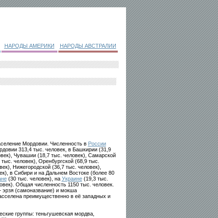
НАРОДЫ АМЕРИКИ
НАРОДЫ АВСТРАЛИИ
население Мордовии. Численность в
России
рдовии 313,4 тыс. человек, в Башкирии (31,9
овек), Чувашии (18,7 тыс. человек), Самарской
4 тыс. человек), Оренбургской (68,9 тыс.
век), Нижегородской (36,7 тыс. человек),
ек), в Сибири и на Дальнем Востоке (более 80
ане
(30 тыс. человек), на
Украине
(19,3 тыс.
ловек). Общая численность 1150 тыс. человек.
 эрзя (самоназвание) и мокша
асселена преимущественно в её западных и
ские группы: теньгушевская мордва,