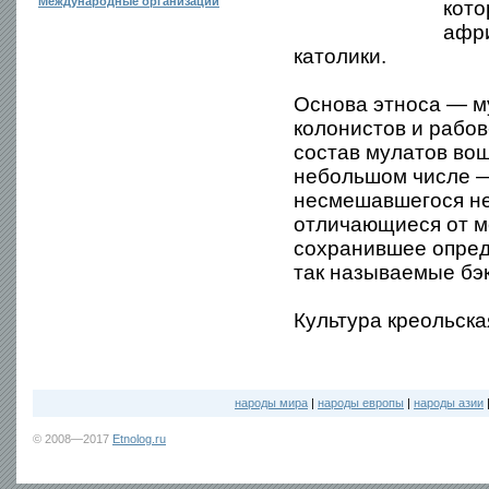
Международные организации
кото
афри
католики.
Основа этноса — м
колонистов и рабов-
состав мулатов во
небольшом числе —
несмешавшегося нег
отличающиеся от ме
сохранившее опред
так называемые бэк
Культура креольская
народы мира
|
народы европы
|
народы азии
© 2008—2017
Etnolog.ru