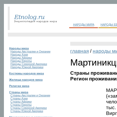
НАРОДЫ МИРА
НАРОДЫ Е
Народы мира
главная
/
народы м
Народы Австралии и Океании
Народы Азии
Народы Африки
Мартиник
Народы Европы
Народы Северной Америки
Народы Южной Америки
Страны проживани
Костюмы народов мира
Регион проживани
Жилища народов мира
Религии мира
МАР
Страны мира
(«за
Страны Австралии и Океании
Страны Азии
чело
Страны Африки
Страны Европы
тыс.
Страны Северной Америки
Страны Южной Америки
Вирг