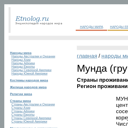
НАРОДЫ МИРА
НАРОДЫ Е
Народы мира
главная
/
народы м
Народы Австралии и Океании
Народы Азии
Народы Африки
Мунда (гру
Народы Европы
Народы Северной Америки
Народы Южной Америки
Страны проживани
Костюмы народов мира
Регион проживани
Жилища народов мира
Религии мира
МУН
Страны мира
цент
Страны Австралии и Океании
Страны Азии
сосе
Страны Африки
Страны Европы
корк
Страны Северной Америки
Страны Южной Америки
Числ