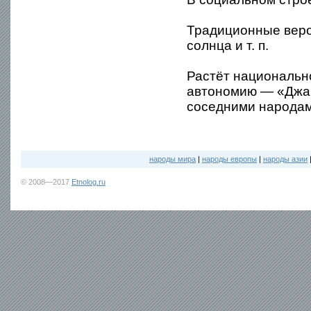
Традиционные веров
солнца и т. п.
Растёт национальн
автономию — «Джар
соседними народам
народы мира
|
народы европы
|
народы азии
© 2008—2017
Etnolog.ru