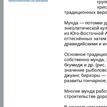
Международные организации
груп
хрис
традиционных веро
Мунда — потомки д
энеолитической ку
из Юго-Восточной 
оттеснённых затем
дравидийскими и и
Основное традицио
собственно мунда, 
бхумидж и др. (рис
значение рыболовс
джуанг, бирхоры — 
развиты гончарное,
Многие мунда рабо
строительстве доро
В социальном стро