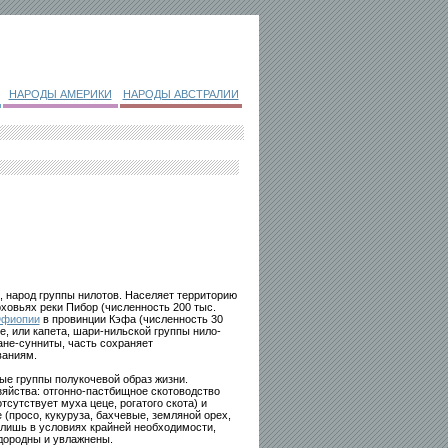
НАРОДЫ АМЕРИКИ
НАРОДЫ АВСТРАЛИИ
, народ группы нилотов. Населяет территорию
ховьях реки Пибор (численность 200 тыс.
фиопии
в провинции Кэфа (численность 30
ле, или капета, шари-нильской группы нило-
не-сунниты, часть сохраняет
ваниям.
ые группы полукочевой образ жизни.
яйства: отгонно-пастбищное скотоводство
отсутствует муха цеце, рогатого скота) и
(просо, кукуруза, бахчевые, земляной орех,
 лишь в условиях крайней необходимости,
дородны и увлажнены.