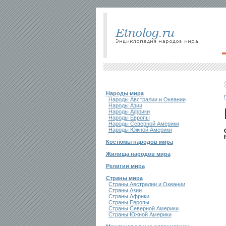
Народы мира
Народы Австралии и Океании
Народы Азии
Народы Африки
Народы Европы
Народы Северной Америки
Народы Южной Америки
Костюмы народов мира
Жилища народов мира
Религии мира
Страны мира
Страны Австралии и Океании
Страны Азии
Страны Африки
Страны Европы
Страны Северной Америки
Страны Южной Америки