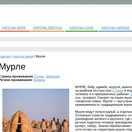
НАРОДЫ МИРА
НАРОДЫ ЕВРОПЫ
НАРОДЫ АЗИИ
НАРОДЫ АФРИКИ
главная
/
народы мира
/ Мурле
Мурле
Страны проживания:
Судан
,
Эфиопия
Регион проживания:
Африка
МУРЛЕ, бейр, аджиба, муруле, иринге
на крайнем юго-востоке
Судана
в вер
человек) и в приграничных районах
Э
тыс. человек). Говорят на языке мур
сахарской семьи. Мурле — мусульма
приверженность традиционным веро
Мурле ведут полуоседлый, а отдельн
Основные отрасли традиционного хоз
(разведение мелкого и крупного, где 
ручное подсечно-огневое земледелие 
кунжут, табак). Землю обрабатывают
хотя почвы на территории мурле пло