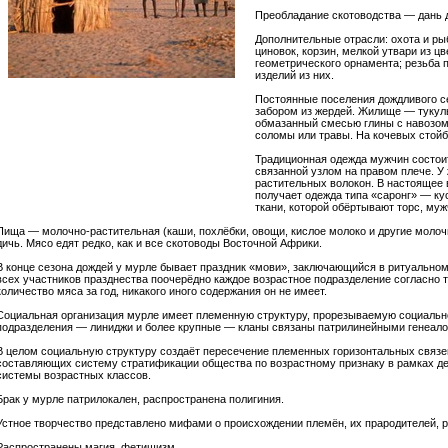
Преобладание скотоводства — дань д
Дополнительные отрасли: охота и ры
циновок, корзин, мелкой утвари из 
геометрического орнамента; резьба п
изделий из них.
Постоянные поселения дождливого с
забором из жердей. Жилище — тукуль
обмазанный смесью глины с навозом
соломы или травы. На кочевых стой
Традиционная одежда мужчин состоит
связанной узлом на правом плече. У 
растительных волокон. В настоящее
получает одежда типа «саронг» — ку
ткани, которой обёртывают торс, муж
Пища — молочно-растительная (каши, похлёбки, овощи, кислое молоко и другие молоч
дичь. Мясо едят редко, как и все скотоводы Восточной Африки.
В конце сезона дождей у мурле бывает праздник «мови», заключающийся в ритуальном 
всех участников празднества поочерёдно каждое возрастное подразделение согласно т
количество мяса за год, никакого иного содержания он не имеет.
Социальная организация мурле имеет племенную структуру, прорезываемую социальн
подразделения — линиджи и более крупные — кланы связаны патрилинейными генеало
В целом социальную структуру создаёт пересечение племенных горизонтальных связе
составляющих систему стратификации общества по возрастному признаку в рамках де
системы возрастных классов.
Брак у мурле патрилокален, распространена полигиния.
Устное творчество представлено мифами о происхождении племён, их прародителей, р
Распространены магия, фетишизм.