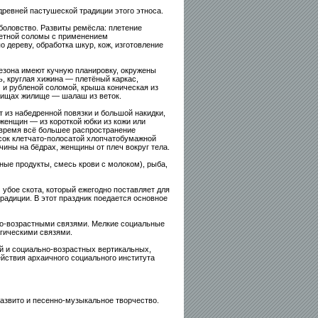
ревней пастушеской традиции этого этноса.
боловство. Развиты ремёсла: плетение
цветной соломы с применением
о дереву, обработка шкур, кож, изготовление
езона имеют кучную планировку, окружены
, круглая хижина — плетёный каркас,
 и рубленой соломой, крыша коническая из
бищах жилище — шалаш из веток.
 из набедренной повязки и большой накидки,
женщин — из короткой юбки из кожи или
 время всё большее распространение
сок клетчато-полосатой хлопчатобумажной
чины на бёдрах, женщины от плеч вокруг тела.
ные продукты, смесь крови с молоком), рыба,
убое скота, который ежегодно поставляет для
радиции. В этот праздник поедается основное
о-возрастными связями. Мелкие социальные
гическими связями.
й и социально-возрастных вертикальных,
йствия архаичного социального института
азвито и песенно-музыкальное творчество.