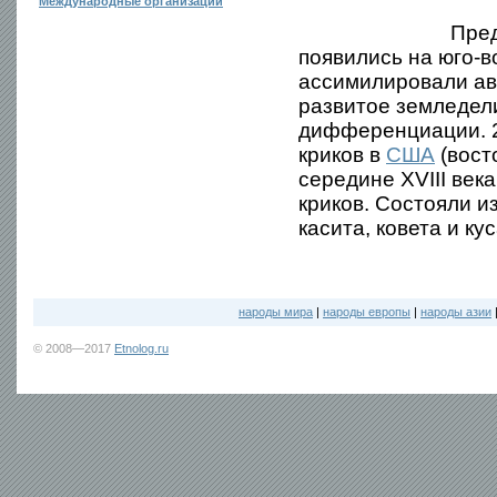
Международные организации
Пред
появились на юго-в
ассимилировали ав
развитое земледели
дифференциации. 2)
криков в
США
(вост
середине XVIII век
криков. Состояли 
касита, ковета и кус
народы мира
|
народы европы
|
народы азии
© 2008—2017
Etnolog.ru