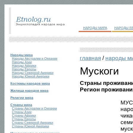
НАРОДЫ МИРА
НАРОДЫ Е
Народы мира
главная
/
народы м
Народы Австралии и Океании
Народы Азии
Народы Африки
Мускоги
Народы Европы
Народы Северной Америки
Народы Южной Америки
Страны проживани
Костюмы народов мира
Регион проживани
Жилища народов мира
Религии мира
МУСК
Страны мира
наро
Страны Австралии и Океании
Страны Азии
чика
Страны Африки
Страны Европы
семи
Страны Северной Америки
Страны Южной Америки
муск