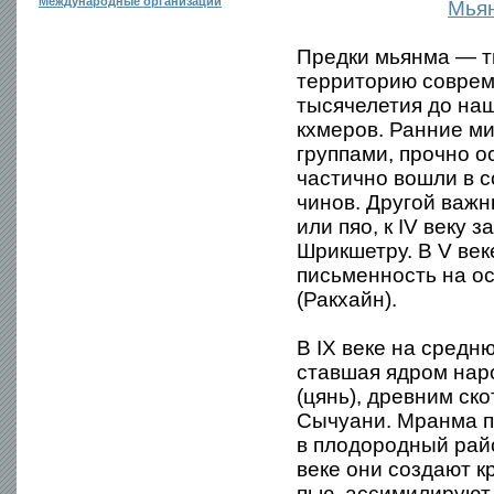
Международные организации
Мья
Предки мьянма — т
территорию совре
тысячелетия до на
кхмеров. Ранние ми
группами, прочно 
частично вошли в с
чинов. Другой важн
или пяо, к IV веку
Шрикшетру. В V век
письменность на ос
(Ракхайн).
В IX веке на средн
ставшая ядром нар
(цянь), древним ск
Сычуани. Мранма п
в плодородный рай
веке они создают к
пью, ассимилируют