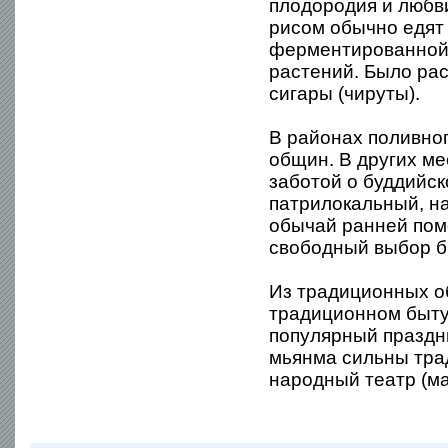
плодородия и любви
рисом обычно едят 
ферментированной 
растений. Было ра
сигары (чируты).
В районах поливно
общин. В других м
заботой о буддийск
патрилокальный, н
обычай ранней помо
свободный выбор б
Из традиционных о
традиционном быту
популярный праздни
мьянма сильны трад
народный театр (ма