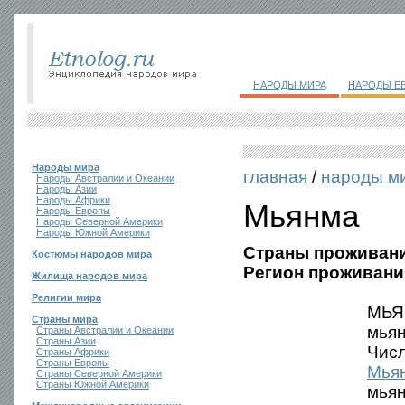
НАРОДЫ МИРА
НАРОДЫ Е
Народы мира
главная
/
народы м
Народы Австралии и Океании
Народы Азии
Народы Африки
Мьянма
Народы Европы
Народы Северной Америки
Народы Южной Америки
Страны проживани
Костюмы народов мира
Регион проживани
Жилища народов мира
Религии мира
МЬЯН
Страны мира
мьян
Страны Австралии и Океании
Страны Азии
Числ
Страны Африки
Страны Европы
Мья
Страны Северной Америки
Страны Южной Америки
мьян