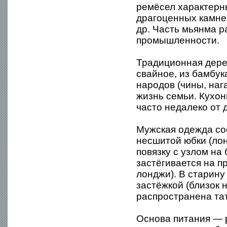
ремёсел характерны
драгоценных камней
др. Часть мьянма 
промышленности.
Традиционная дере
свайное, из бамбук
народов (чины, наг
жизнь семьи. Кухо
часто недалеко от 
Мужская одежда сос
несшитой юбки (лон
повязку с узлом на
застёгивается на п
лонджи). В старину
застёжкой (близок 
распространена та
Основа питания — р