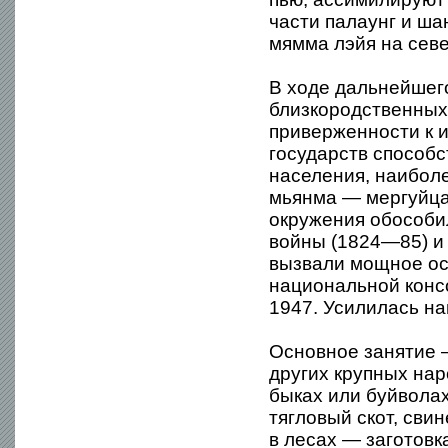
части палаунг и ша
мямма лэйя на сев
В ходе дальнейшег
близкородственных
приверженности к и
государств способс
населения, наибол
мьянма — мергуйцах
окружения обособи
войны (1824—85) и
вызвали мощное ос
национальной конс
1947. Усилилась н
Основное занятие 
других крупных нар
быках или буйволах
тягловый скот, сви
в лесах — заготовк