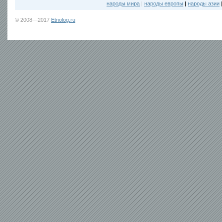
народы мира
|
народы европы
|
народы азии
© 2008—2017
Etnolog.ru