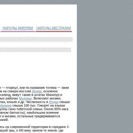
НАРОДЫ АМЕРИКИ
НАРОДЫ АВСТРАЛИИ
 — «горец», или по названию тотема — змеи
ов на северо-востоке
Индии
, основное
галенд, живут также в штатах Манипур и
ных районах
Мьянмы
. Включают ангами,
нгма, коньяк и др. Численность в
Индии
свыше
Мьянме
свыше 100 тыс. Говорят на языках
руппы сино-тибетской семьи. Около 60% нага
овном баптисты), наибольшее влияние
о и ангами, остальные придерживаются
аний.
ись на современной территории в середине 1-
шей эры, к XIII веку заняли те земли, где