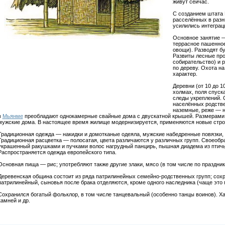
живут сейчас.
С созданием штата 
расселённых в разн
усилились интеграц
Основное занятие —
террасное пашенное
овощи). Разводят б
Развиты лесные про
собирательство) и 
по дереву. Охота н
характер.
Деревни (от 10 до 
холмах, поля спуск
следы укреплений. 
населённых родстве
наземные, реже — н
в
Мьянме
преобладают однокамерные свайные дома с двускатной крышей. Размерами
мужские дома. В настоящее время жилище модернизируется, применяются новые стро
Традиционная одежда — накидки и домотканые одеяла, мужские набедренные повязки, 
Традиционная расцветка — полосатая, цвета различаются у различных групп. Своеоб
украшенный ракушками и пучками волос нагрудный панцирь, пышная диадема из птичьи
Распространяется одежда европейского типа.
Основная пища — рис; употребляют также другие злаки, мясо (в том числе по праздник
Деревенская община состоит из ряда патрилинейных семейно-родственных групп; сохр
патрилинейный, сыновья после брака отделяются, кроме одного наследника (чаще это 
Сохранился богатый фольклор, в том числе танцевальный (особенно танцы воинов). Ха
камней и др.