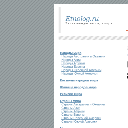
Народы мира
Народы Австралии и Океании
Народы Азии
Народы Африки
Народы Европы
Народы Северной Америки
Народы Южной Америки
Костюмы народов мира
Жилища народов мира
Религии мира
Страны мира
Страны Австралии и Океании
Страны Азии
Страны Африки
Страны Европы
Страны Северной Америки
Страны Южной Америки