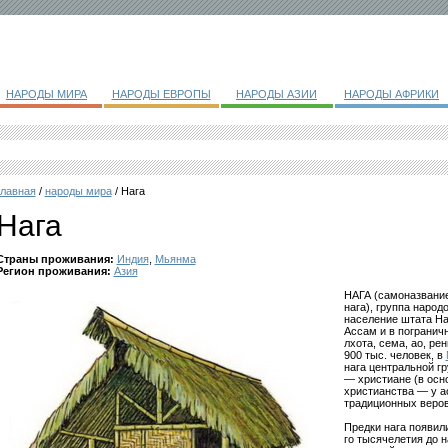
НАРОДЫ МИРА
НАРОДЫ ЕВРОПЫ
НАРОДЫ АЗИИ
НАРОДЫ АФРИКИ
главная
/
народы мира
/ Нага
Нага
Страны проживания:
Индия
,
Мьянма
Регион проживания:
Азия
НАГА (самоназвание
нага), группа народ
население штата На
Ассам и в погранич
лхота, сема, ао, ре
900 тыс. человек, в
нага центральной г
— христиане (в осн
христианства — у а
традиционных веров
Предки нага появил
го тысячелетия до на