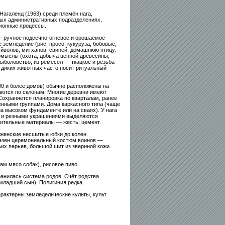
Нагаленд (1963) среди племён нага,
ых административных подразделениях,
ионные процессы.
 ручное подсечно-огневое и орошаемое
 земледелие (рис, просо, кукуруза, бобовые,
уйволов, митханов, свиней, домашнюю птицу.
мыслы (охота, добыча ценной древесины,
рыболовство, из ремёсел — ткацкое и резьба
а диких животных часто носит ритуальный
100 и более домов) обычно расположены на
аются по склонам. Многие деревни имеют
Сохраняется планировка по кварталам, ранее
нными группами. Дома каркасного типа (чаще
а высоком фундаменте или на сваях). У нага
 и резными украшениями выделяются
ительные материалы — жесть, цемент.
женские несшитые юбки до колен.
разен церемониальный костюм воинов —
х перьев, большой щит из звериной кожи.
ам мясо собак), рисовое пиво.
анилась система родов. Счёт родства
младший сын). Полигиния редка.
рактерны земледельческие культы, культ