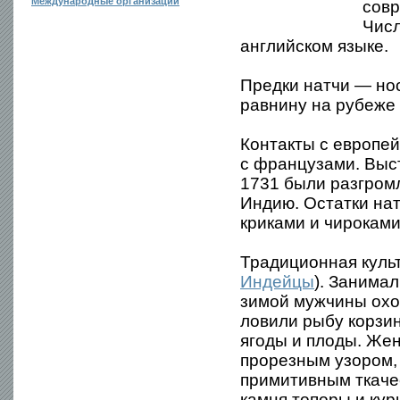
Международные организации
совр
Числ
английском языке.
Предки натчи — но
равнину на рубеже
Контакты с европей
с французами. Выст
1731 были разгромл
Индию. Остатки нат
криками и чироками
Традиционная куль
Индейцы
). Занима
зимой мужчины охот
ловили рыбу корзи
ягоды и плоды. Же
прорезным узором, 
примитивным ткаче
камня топоры и кур