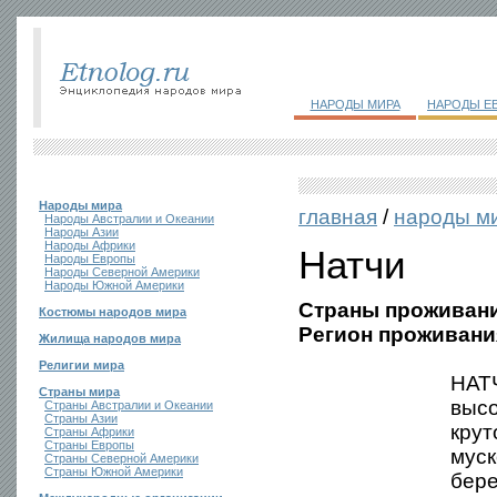
НАРОДЫ МИРА
НАРОДЫ Е
Народы мира
главная
/
народы м
Народы Австралии и Океании
Народы Азии
Народы Африки
Натчи
Народы Европы
Народы Северной Америки
Народы Южной Америки
Страны проживани
Костюмы народов мира
Регион проживани
Жилища народов мира
Религии мира
НАТЧ
Страны мира
высо
Страны Австралии и Океании
Страны Азии
крут
Страны Африки
Страны Европы
муск
Страны Северной Америки
Страны Южной Америки
бере