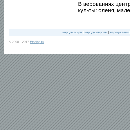
В верованиях цент
культы: оленя, мал
народы мира
|
народы европы
|
народы азии
© 2008—2017
Etnolog.ru