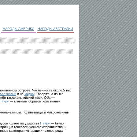
НАРОДЫ АМЕРИКИ
НАРОДЫ АВСТРАЛИИ
ноимённом острове. Численность около 5 тыс.
Австралии
и на
Фиджи
. Говорят на языке
нён также английский язык. Оба —
Науру
— главным образом христиане-
меланезийцы, полинезийцы и микронезийцы,
лубом флаге государства
Науру
— белая
 принцип генеалогического старшинства, и
лись категории «старших» членов рода,