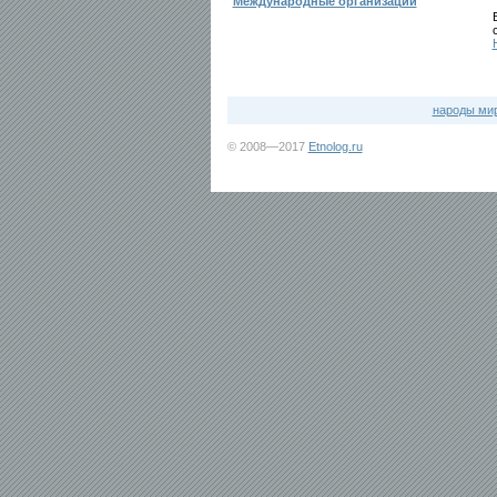
Международные организации
народы ми
© 2008—2017
Etnolog.ru