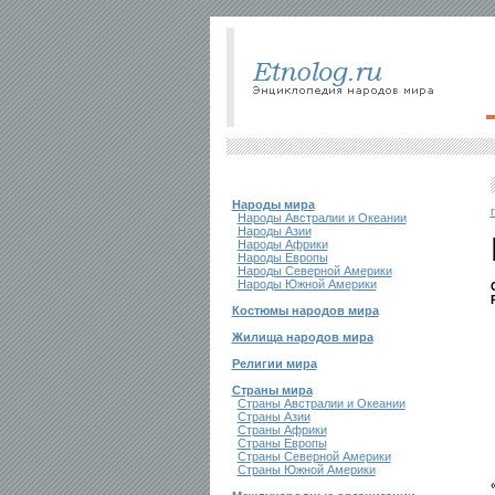
Народы мира
Народы Австралии и Океании
Народы Азии
Народы Африки
Народы Европы
Народы Северной Америки
Народы Южной Америки
Костюмы народов мира
Жилища народов мира
Религии мира
Страны мира
Страны Австралии и Океании
Страны Азии
Страны Африки
Страны Европы
Страны Северной Америки
Страны Южной Америки