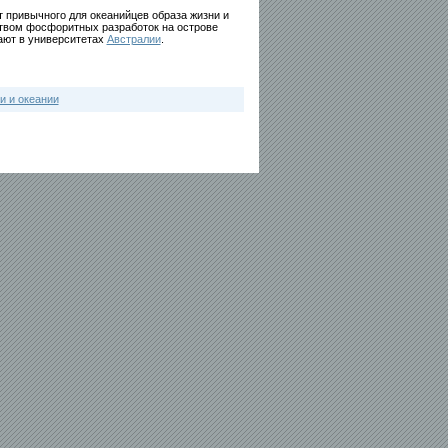
 привычного для океанийцев образа жизни и
твом фосфоритных разработок на острове
ают в университетах
Австралии
.
и и океании