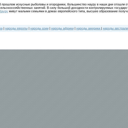
В прошлом искусные рыболовы и огородники, большинство науру в наши дни отошли от
сельскохозяйственных занятий. В силу большой доходности контролируемых государс
Науру
живут малыми семьями в домах европейского типа, высшее образование получ
ра
|
народы европы
|
народы азии
|
народы африки
|
народы америки
|
народы австрали