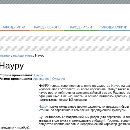
НАРОДЫ МИРА
НАРОДЫ ЕВРОПЫ
НАРОДЫ АЗИИ
НАРОДЫ АФРИКИ
главная
/
народы мира
/ Науру
Науру
Страны проживания:
Науру
Регион проживания:
Австралия и Океания
НАУРУ, народ, коренное население государства
Науру
на од
человек, что составляет 3/5 всего населения. Живут также в
науру восточной группы австронезийской семьи. Распростра
официальные. Письменность на основе латинской графики.
протестанты, около 1/3 католики.
Науру
имеют смешанное происхождение, их предками были 
что нашло отражение в комплексе традиционной культуры.
Существовало 12 матрилинейных родов (это отражено на го
звезда в виде диска с двенадцатью зубцами). Господствовал
общество носило сословно-иерархический характер (различа
«младших» и рабов).