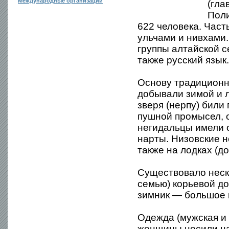
Международные организации
(гла
Поли
622 человека. Част
ульчами и нивхами.
группы алтайской с
также русский язык.
Основу традиционн
добывали зимой и л
зверя (нерпу) били
пушной промысел, о
негидальцы имели о
нарты. Низовские 
также на лодках (д
Существовало неск
семью) корьевой до
зимник — большое 
Одежда (мужская и 
женщины носили на