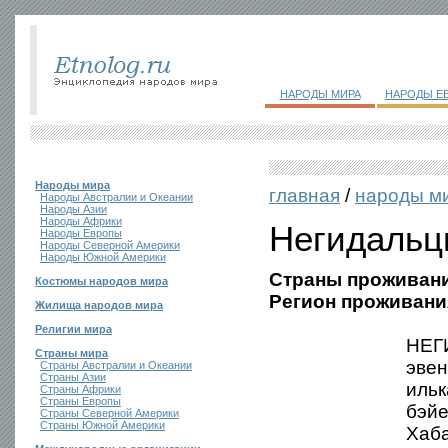
НАРОДЫ МИРА
НАРОДЫ Е
Народы мира
главная
/
народы м
Народы Австралии и Океании
Народы Азии
Народы Африки
Негидаль
Народы Европы
Народы Северной Америки
Народы Южной Америки
Страны проживани
Костюмы народов мира
Регион проживани
Жилища народов мира
Религии мира
НЕГИ
Страны мира
эвен
Страны Австралии и Океании
Страны Азии
ильк
Страны Африки
Страны Европы
бэйе
Страны Северной Америки
Страны Южной Америки
Хаба