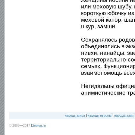
или меховую шубу, 
короткую юбочку и
меховой капор, шап
шкур, замши.
Сохранялось родов
объединялись в экз
нивхи, нанайцы, э
территориально-со
семьях. Функциони
взаимопомощь всех
Негидальцы официа
анимистические тр
народы мира
|
народы европы
|
народы азии
© 2008—2017
Etnolog.ru