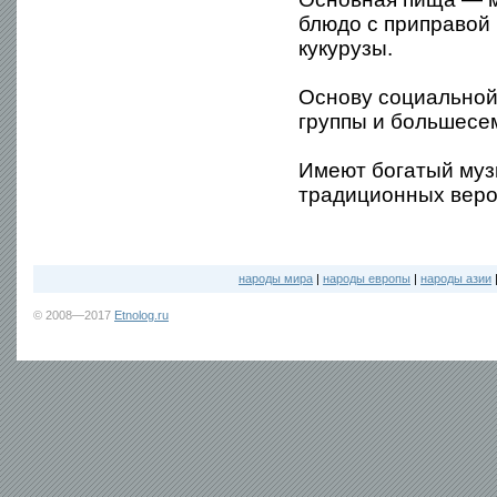
блюдо с приправой 
кукурузы.
Основу социальной
группы и большесе
Имеют богатый муз
традиционных веро
народы мира
|
народы европы
|
народы азии
© 2008—2017
Etnolog.ru