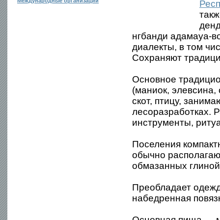
Международные организации
Респ
такж
денд
нгбанди адамауа-в
диалекты, в том чи
Сохраняют традици
Основное традицио
(маниок, элевсина, 
скот, птицу, заним
лесоразработках. Р
инструменты, риту
Поселения компактн
обычно располагают
обмазанных глиной
Преобладает одежд
набедренная повязк
Основная пища — м