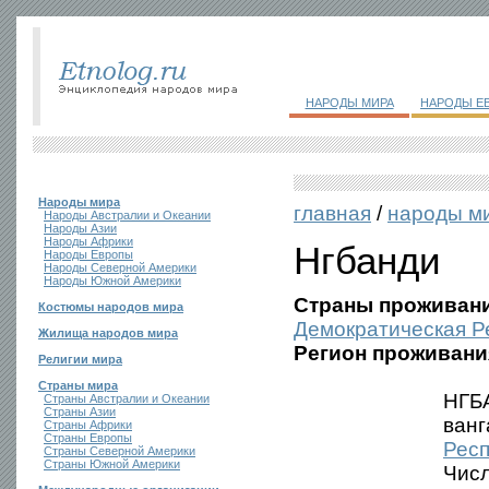
НАРОДЫ МИРА
НАРОДЫ Е
Народы мира
главная
/
народы м
Народы Австралии и Океании
Народы Азии
Народы Африки
Нгбанди
Народы Европы
Народы Северной Америки
Народы Южной Америки
Страны проживани
Костюмы народов мира
Демократическая Р
Жилища народов мира
Регион проживани
Религии мира
Страны мира
НГБА
Страны Австралии и Океании
Страны Азии
ванг
Страны Африки
Страны Европы
Респ
Страны Северной Америки
Страны Южной Америки
Чис