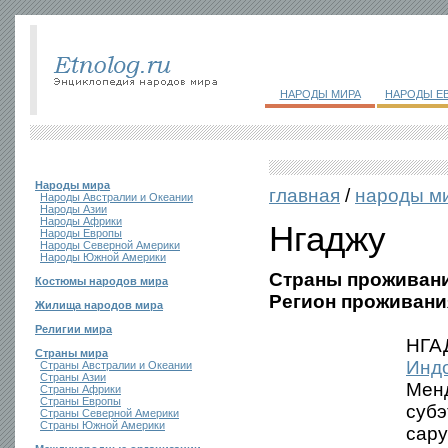
НАРОДЫ МИРА
НАРОДЫ Е
Народы мира
главная
/
народы м
Народы Австралии и Океании
Народы Азии
Народы Африки
Нгаджу
Народы Европы
Народы Северной Америки
Народы Южной Америки
Страны проживани
Костюмы народов мира
Регион проживани
Жилища народов мира
Религии мира
НГАД
Страны мира
Инд
Страны Австралии и Океании
Страны Азии
Менд
Страны Африки
Страны Европы
субэ
Страны Северной Америки
Страны Южной Америки
сару