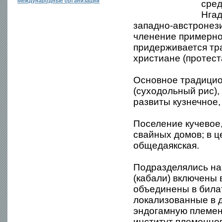
Международные организации
сред
Нгад
западно-австронез
членение примерно 
придерживается тр
христиане (протест
Основное традицио
(суходольный рис),
развиты кузнечное,
Поселение кучевое,
свайных домов; в 
общедаякская.
Подразделялись на
(кабали) включены 
объединены в билат
локализованные в д
эндогамную племен
институт племенно