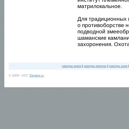
матрилокальное.
Для традиционных 
о противоборстве 
подводной змееобра
шаманские камлани
захоронения. Охота
народы мира
|
народы европы
|
народы азии
© 2008—2017
Etnolog.ru