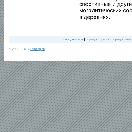
спортивные и друг
мегалитических соо
в деревнях.
народы мира
|
народы европы
|
народы азии
© 2008—2017
Etnolog.ru