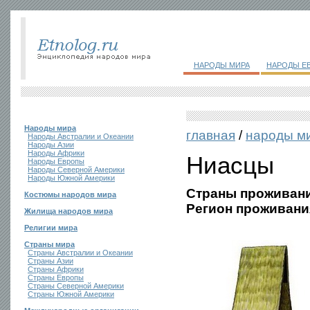
НАРОДЫ МИРА
НАРОДЫ Е
Народы мира
главная
/
народы м
Народы Австралии и Океании
Народы Азии
Народы Африки
Ниасцы
Народы Европы
Народы Северной Америки
Народы Южной Америки
Страны проживани
Костюмы народов мира
Регион проживани
Жилища народов мира
Религии мира
Страны мира
Страны Австралии и Океании
Страны Азии
Страны Африки
Страны Европы
Страны Северной Америки
Страны Южной Америки