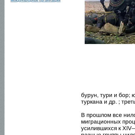
Международные организации
бурун, тури и бор; 
туркана и др. ; трет
В прошлом все нил
миграционных проц
усилившихся к XIV—
разные группы нило