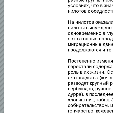
условиях, что в зн
нилотов к оседлост
На нилотов оказали
нилоты вынуждены 
одновременно в глу
автохтонные народы
миграционные движ
продолжаются и те
Постепенно изменяя
перестали содержа
роль в их жизни. 
скотоводство (кочев
разводят крупный р
верблюдов; ручное 
дурра), в последн
хлопчатник, табак.
собирательством. 
гончарство, кожеве