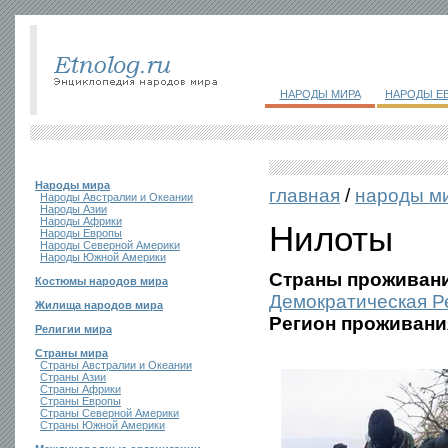
НАРОДЫ МИРА
НАРОДЫ Е
Народы мира
главная
/
народы м
Народы Австралии и Океании
Народы Азии
Народы Африки
Нилоты
Народы Европы
Народы Северной Америки
Народы Южной Америки
Страны проживани
Костюмы народов мира
Демократическая Р
Жилища народов мира
Регион проживани
Религии мира
Страны мира
Страны Австралии и Океании
Страны Азии
Страны Африки
Страны Европы
Страны Северной Америки
Страны Южной Америки