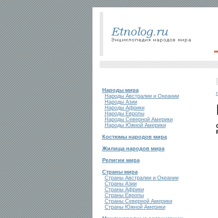
Народы мира
Народы Австралии и Океании
Народы Азии
Народы Африки
Народы Европы
Народы Северной Америки
Народы Южной Америки
Костюмы народов мира
Жилища народов мира
Религии мира
Страны мира
Страны Австралии и Океании
Страны Азии
Страны Африки
Страны Европы
Страны Северной Америки
Страны Южной Америки