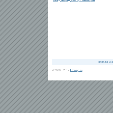
Международные организации
народы ми
© 2008—2017
Etnolog.ru