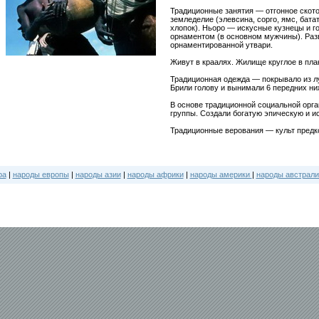
Традиционные занятия — отгонное ското
земледелие (элевсина, сорго, ямс, бата
хлопок). Ньоро — искусные кузнецы и г
орнаментом (в основном мужчины). Раз
орнаментированной утвари.
Живут в краалях. Жилище круглое в план
Традиционная одежда — покрывало из луб
Брили голову и вынимали 6 передних ни
В основе традиционной социальной орг
группы. Создали богатую эпическую и и
Традиционные верования — культ предко
ра
|
народы европы
|
народы азии
|
народы африки
|
народы америки
|
народы австрали