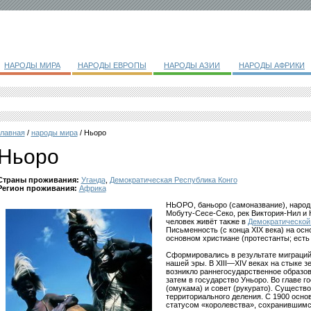
НАРОДЫ МИРА
НАРОДЫ ЕВРОПЫ
НАРОДЫ АЗИИ
НАРОДЫ АФРИКИ
главная
/
народы мира
/ Ньоро
Ньоро
Страны проживания:
Уганда
,
Демократическая Республика Конго
Регион проживания:
Африка
НЬОРО, баньоро (самоназвание), народ
Мобуту-Сесе-Секо, рек Виктория-Нил и К
человек живёт также в
Демократической
Письменность (с конца XIX века) на ос
основном христиане (протестанты; есть 
Сформировались в результате миграций 
нашей эры. В XIII—XIV веках на стыке з
возникло раннегосударственное образов
затем в государство Уньоро. Во главе 
(омукама) и совет (рукурато). Существ
территориального деления. С 1900 осно
статусом «королевства», сохранившимс