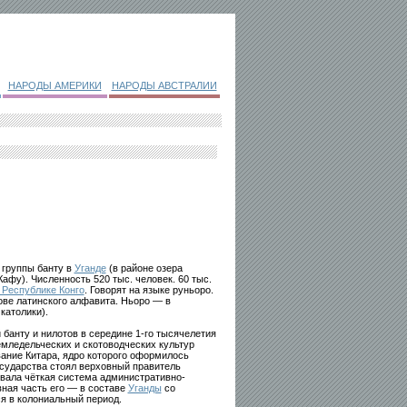
НАРОДЫ АМЕРИКИ
НАРОДЫ АВСТРАЛИИ
 группы банту в
Уганде
(в районе озера
афу). Численность 520 тыс. человек. 60 тыс.
 Республике Конго
. Говорят на языке руньоро.
нове латинского алфавита. Ньоро — в
католики).
банту и нилотов в середине 1-го тысячелетия
емледельческих и скотоводческих культур
ание Китара, ядро которого оформилось
государства стоял верховный правитель
овала чёткая система административно-
вная часть его — в составе
Уганды
со
я в колониальный период.