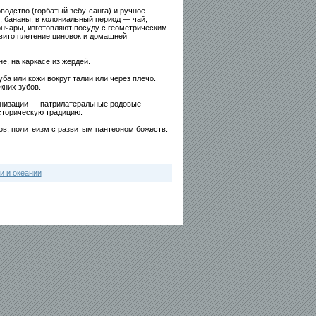
водство (горбатый зебу-санга) и ручное
т, бананы, в колониальный период — чай,
ончары, изготовляют посуду с геометрическим
вито плетение циновок и домашней
е, на каркасе из жердей.
а или кожи вокруг талии или через плечо.
жних зубов.
анизации — патрилатеральные родовые
сторическую традицию.
в, политеизм с развитым пантеоном божеств.
и и океании